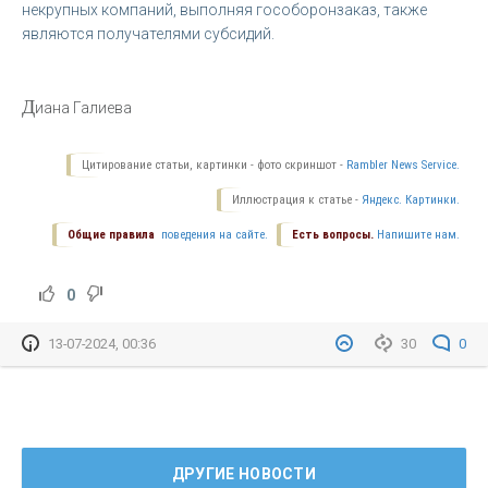
некрупных компаний, выполняя гособоронзаказ, также
являются получателями субсидий.
Д
иана Галиева
Цитирование статьи, картинки - фото скриншот -
Rambler News Service.
Иллюстрация к статье -
Яндекс. Картинки.
Общие правила
поведения на сайте.
Есть вопросы.
Напишите нам.
0
13-07-2024, 00:36
30
0
ДРУГИЕ НОВОСТИ