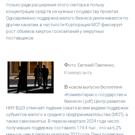
только ради расширения этого сектора в пользу
концентрации средств на нужных государству проектах.
Одновременно поддержка малого бизнеса увеличивается по
другим каналам, в частности Корпорация МСП фиксирует
рост объемов закупок госкомпаний у некрупных
поставщиков.
Ф
ото: Евгений Павленко,
Коммерсантъ
В
новом выпуске бюллетеня
«Комментарии о государстве и
бизнесе» (.pdf) Центр развития
НИУ ВШЭ отмечает падение охвата всеми видами поддержки
субъектов малого и среднего предпринимательства (МСП), а
также самозанятых. В первом квартале 2024 года число
получивших поддержку составило 119,4 тыс., что на 6,2%
меньше, чем в первом квартале 2023 года. Пики поддержки