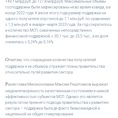
149,1 млрд руб. до 127,8 млрд руб. Максимальные объемы
господдержки были зафиксированы не во время ковида, а в
конце 2022 года. К весне этого года размер поддержки на
одного получателя опустился до 1,1 млн руб. по сравнению
с 1,3 млн руб. в январе—марте 2023 года. За год сократилось
и количество МСП, охваченных непосредственно
финансовой поддержкой, с 30,1 тыс. до 25,5 тыс., а их доля
снизилась с 0,24% до 0,16%.
О
тметим, что сокращение количества получателей
поддержки и ее объемов отражает планы правительства
относительно путей развития сектора.
Р
анее глава Минэкономики Максим Решетников выражал
неудовлетворенность качественным состоянием и низкой
эффективностью субъектов МСП. Однако это является
результатом прежнего подхода правительства к развитию
сектора — поддержка была де-факто безвозмездной и
нацеленной на общее стимулирование