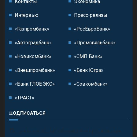
Контакты
Экономика
Интервью
Пресс-релизы
«Газпромбанк»
«РосЕвроБанк»
«Автоградбанк»
«Промсвязьбанк»
«Новикомбанк»
«СМП Банк»
«Внешпромбанк»
«Банк Югра»
«Банк ГЛОБЭКС»
«Совкомбанк»
«ТРАСТ»
ПОДПИСАТЬСЯ
П
олучить последние обновления и предложения.