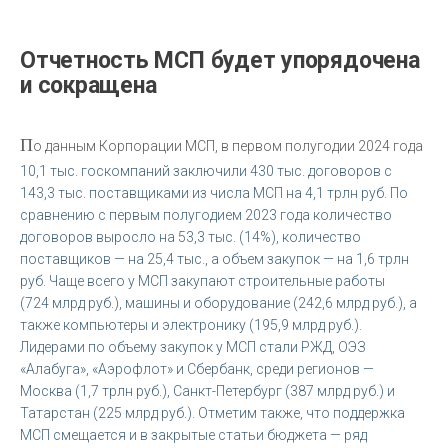
Отчетность МСП будет упорядочена
и сокращена
П
о данным Корпорации МСП, в первом полугодии 2024 года
10,1 тыс. госкомпаний заключили 430 тыс. договоров с
143,3 тыс. поставщиками из числа МСП на 4,1 трлн руб. По
сравнению с первым полугодием 2023 года количество
договоров выросло на 53,3 тыс. (14%), количество
поставщиков — на 25,4 тыс., а объем закупок — на 1,6 трлн
руб. Чаще всего у МСП закупают строительные работы
(724 млрд руб.), машины и оборудование (242,6 млрд руб.), а
также компьютеры и электронику (195,9 млрд руб.).
Лидерами по объему закупок у МСП стали РЖД, ОЭЗ
«Алабуга», «Аэрофлот» и Сбербанк, среди регионов —
Москва (1,7 трлн руб.), Санкт-Петербург (387 млрд руб.) и
Татарстан (225 млрд руб.). Отметим также, что поддержка
МСП смещается и в закрытые статьи бюджета — ряд