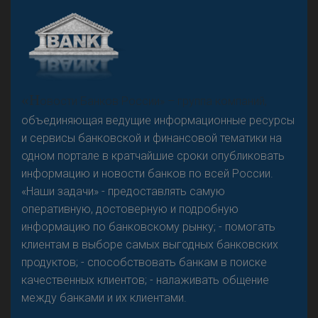
А
двокат it
Р
езкого разворота на рынке автокредитов не
«Н
овости Банков России» – группа компаний,
предвидится - «Интервью»
объединяющая ведущие информационные ресурсы
и сервисы банковской и финансовой тематики на
одном портале в кратчайшие сроки опубликовать
информацию и новости банков по всей России.
«Наши задачи» - предоставлять самую
оперативную, достоверную и подробную
информацию по банковскому рынку; - помогать
клиентам в выборе самых выгодных банковских
продуктов; - способствовать банкам в поиске
качественных клиентов; - налаживать общение
между банками и их клиентами.