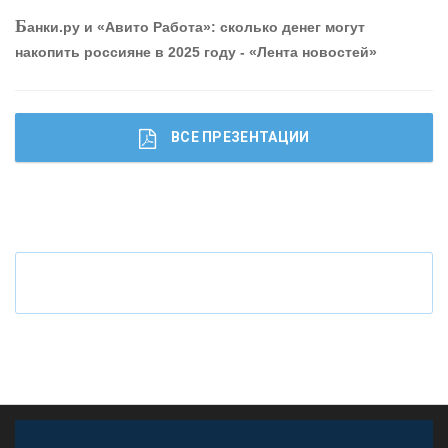
Б
анки.ру и «Авито Работа»: сколько денег могут
накопить россияне в 2025 году - «Лента новостей»
ВСЕ ПРЕЗЕНТАЦИИ
Ч
то будет с наличными деньгами при цифровом
рубле