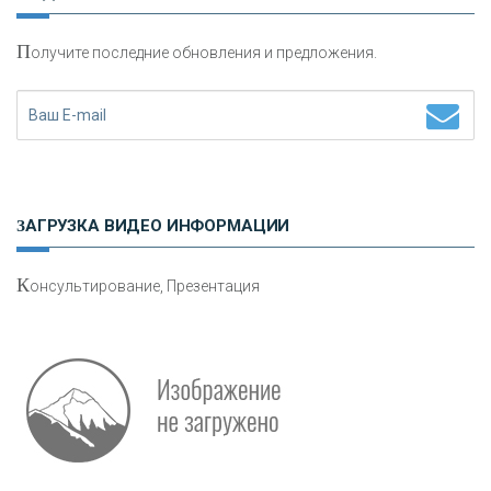
П
олучите последние обновления и предложения.
Н
етворкинг для предпринимателей
ЗАГРУЗКА ВИДЕО ИНФОРМАЦИИ
К
онсультирование, Презентация
Р
абота мечты. Что банки делают для того, чтобы
привлечь и удержать персонал - «Интервью»
О
шибки при покупке подержанного авто