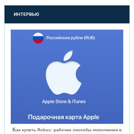
«ПРОМСВЯЗЬБАНК»
ИНТЕРВЬЮ
«НОВИКОМБАНК»
«СМП БАНК»
«ВНЕШПРОМБАНК»
«БАНК ЮГРА»
«БАНК ГЛОБЭКС»
«СОВКОМБАНК»
К
ак купить Robux: рабочие способы пополнения в