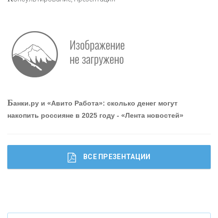
Р
абота мечты. Что банки делают для того, чтобы
привлечь и удержать персонал - «Интервью»
О
шибки при покупке подержанного авто
Б
анки.ру и «Авито Работа»: сколько денег могут
накопить россияне в 2025 году - «Лента новостей»
ВСЕ ПРЕЗЕНТАЦИИ
Ч
то будет с наличными деньгами при цифровом