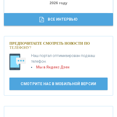
2026 году
«ТРАСТ»
«ГАЗПРОМБАНК»
ВСЕ ИНТЕРВЬЮ
«МОСКОВСКИЙ КРЕДИТНЫЙ БАНК»
ПРЕДПОЧИТАЕТЕ СМОТРЕТЬ НОВОСТИ ПО
ТЕЛЕФОНУ?
«АБСОЛЮТ БАНК»
Наш портал оптимизирован под ваш
телефон.
Б
«БАНК ВОЗРОЖДЕНИЕ»
анки.ру обновил логотип впервые за 19 лет -
Мы в Яндекс Дзен
«Лента новостей»
АО «КРЕДИТ ЕВРОПА БАНК»
СМОТРИТЕ НАС В МОБИЛЬНОЙ ВЕРСИИ
«ТАТФОНДБАНК»
«РОССИЙСКИЙ КАПИТАЛ»