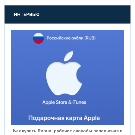
«ПРОМСВЯЗЬБАНК»
ИНТЕРВЬЮ
«НОВИКОМБАНК»
«СМП БАНК»
«ВНЕШПРОМБАНК»
«БАНК ЮГРА»
«БАНК ГЛОБЭКС»
«СОВКОМБАНК»
К
ак купить Robux: рабочие способы пополнения в