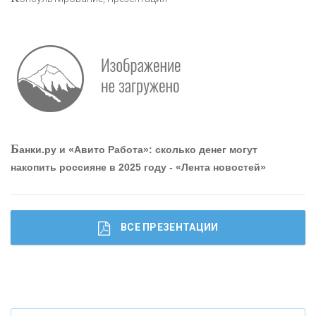
Р
абота мечты. Что банки делают для того, чтобы
привлечь и удержать персонал - «Интервью»
О
шибки при покупке подержанного авто
Б
анки.ру и «Авито Работа»: сколько денег могут
накопить россияне в 2025 году - «Лента новостей»
ВСЕ ПРЕЗЕНТАЦИИ
Ч
то будет с наличными деньгами при цифровом