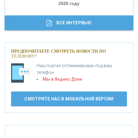
2026 году
«ТРАСТ»
«ГАЗПРОМБАНК»
ВСЕ ИНТЕРВЬЮ
«МОСКОВСКИЙ КРЕДИТНЫЙ БАНК»
ПРЕДПОЧИТАЕТЕ СМОТРЕТЬ НОВОСТИ ПО
ТЕЛЕФОНУ?
«АБСОЛЮТ БАНК»
Наш портал оптимизирован под ваш
телефон.
Б
«БАНК ВОЗРОЖДЕНИЕ»
анки.ру обновил логотип впервые за 19 лет -
Мы в Яндекс Дзен
«Лента новостей»
АО «КРЕДИТ ЕВРОПА БАНК»
СМОТРИТЕ НАС В МОБИЛЬНОЙ ВЕРСИИ
«ТАТФОНДБАНК»
«РОССИЙСКИЙ КАПИТАЛ»