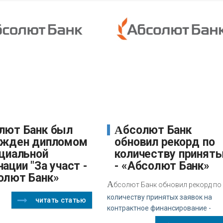
Абсолют Банк
ажден дипломом
обновил рекорд по
ециальной
количеству принят
ации "За участ -
- «Абсолют Банк»
олют Банк»
А
бсолют Банк обновил рекорд по
количеству принятых заявок на
читать статью
контрактное финансирование -