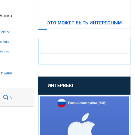
ВТБ24
 Банка
ЭТО МОЖЕТ БЫТЬ ИНТЕРЕСНЫМ
«МОСКОВСКИЙ
Service.
ИНДУСТРИАЛЬНЫЙ БАНК»
ртинки.
«ПАО МОСОБЛБАНК»
те нам.
«БАНК САНКТ-ПЕТЕРБУРГ»
т Банк
ИНТЕРВЬЮ
«ПРОМСВЯЗЬБАНК»
0
«НОВИКОМБАНК»
«СМП БАНК»