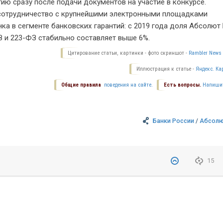
ию сразу после подачи документов на участие в конкурсе.
сотрудничество с крупнейшими электронными площадками
а в сегменте банковских гарантий: с 2019 года доля Абсолют
З и 223-ФЗ стабильно составляет выше 6%.
Цитирование статьи, картинки - фото скриншот -
Rambler News 
Иллюстрация к статье -
Яндекс. Ка
Общие правила
поведения на сайте.
Есть вопросы.
Напиши
Банки России
/
Абсолю
15