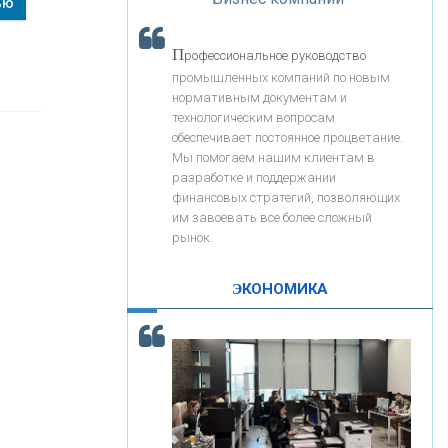
ью
«Интервью»
«ЗАПСИБКОМБАНК»
П
рофессиональное руководство
«РОСЕВРОБАНК»
промышленных компаний по новым
нормативным документам и
технологическим вопросам
«ПРЕСС-СЛУЖБА ВТБ24»
обеспечивает постоянное процветание.
Мы помогаем нашим клиентам в
разработке и поддержании
«АВТОГРАДБАНК»
финансовых стратегий, позволяющих
им завоевать все более сложный
рынок.
«ПРОМРЕГИОНБАНК»
ЭКОНОМИКА
С
корость - один из главных трендов в
ОНАС
кредитовании бизнеса - «Интервью»
КОНТАКТЫ