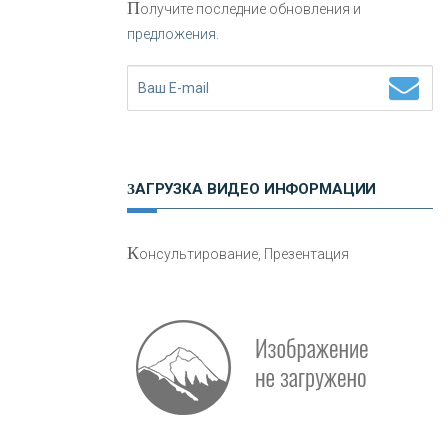
П
олучите последние обновления и
предложения.
Н
етворкинг для предпринимателей
ЗАГРУЗКА ВИДЕО ИНФОРМАЦИИ
О
шибки при покупке подержанного
К
онсультирование, Презентация
авто