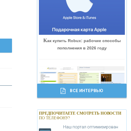
«ВНЕШПРОМБАНК»
«БАНК ЮГРА»
К
ак купить Robux: рабочие способы
«БАНК ГЛОБЭКС»
пополнения в 2026 году
«СОВКОМБАНК»
«ТРАСТ»
ВСЕ ИНТЕРВЬЮ
«ГАЗПРОМБАНК»
Б
анки.ру обновил логотип впервые за
«МОСКОВСКИЙ КРЕДИТНЫЙ
ПРЕДПОЧИТАЕТЕ СМОТРЕТЬ НОВОСТИ
19 лет - «Лента новостей»
ПО ТЕЛЕФОНУ?
БАНК»
Наш портал оптимизирован