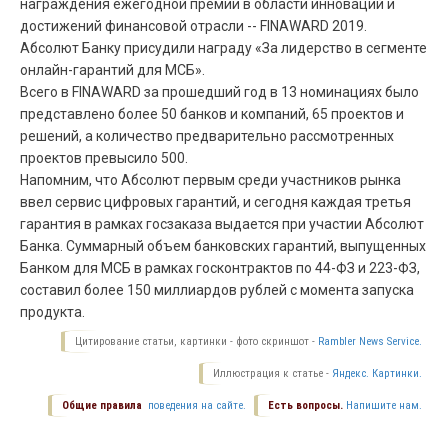
награждения ежегодной премии в области инноваций и
достижений финансовой отрасли -- FINAWARD 2019.
Абсолют Банку присудили награду «За лидерство в сегменте
онлайн-гарантий для МСБ».
Всего в FINAWARD за прошедший год в 13 номинациях было
представлено более 50 банков и компаний, 65 проектов и
решений, а количество предварительно рассмотренных
проектов превысило 500.
Напомним, что Абсолют первым среди участников рынка
ввел сервис цифровых гарантий, и сегодня каждая третья
гарантия в рамках госзаказа выдается при участии Абсолют
Банка. Cуммарный объем банковских гарантий, выпущенных
Банком для МСБ в рамках госконтрактов по 44-ФЗ и 223-ФЗ,
составил более 150 миллиардов рублей с момента запуска
продукта.
Цитирование статьи, картинки - фото скриншот -
Rambler News Service.
Иллюстрация к статье -
Яндекс. Картинки.
Общие правила
поведения на сайте.
Есть вопросы.
Напишите нам.