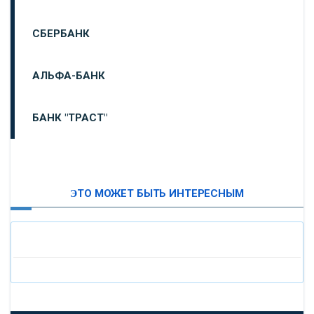
СБЕРБАНК
АЛЬФА-БАНК
БАНК "ТРАСТ"
ВТБ24
ЭТО МОЖЕТ БЫТЬ ИНТЕРЕСНЫМ
«МОСКОВСКИЙ ИНДУСТРИАЛЬНЫЙ БАНК»
«ПАО МОСОБЛБАНК»
«БАНК САНКТ-ПЕТЕРБУРГ»