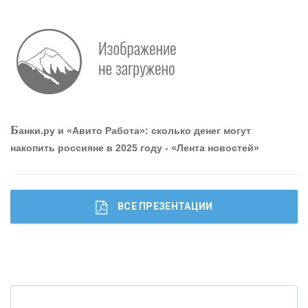
Р
абота мечты. Что банки делают для того, чтобы
привлечь и удержать персонал - «Интервью»
О
шибки при покупке подержанного авто
Б
анки.ру и «Авито Работа»: сколько денег могут
накопить россияне в 2025 году - «Лента новостей»
ВСЕ ПРЕЗЕНТАЦИИ
Ч
то будет с наличными деньгами при цифровом
рубле