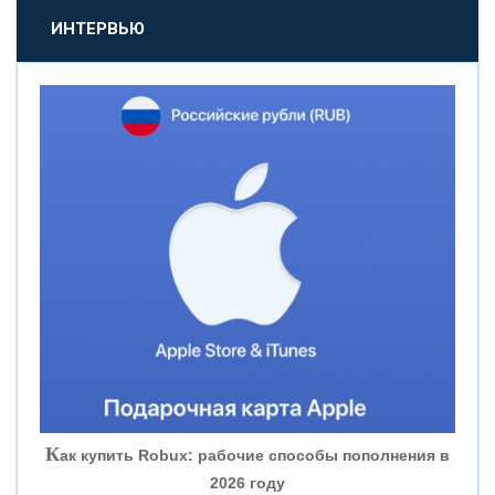
«ПРОМСВЯЗЬБАНК»
ИНТЕРВЬЮ
«НОВИКОМБАНК»
«СМП БАНК»
«ВНЕШПРОМБАНК»
«БАНК ЮГРА»
«БАНК ГЛОБЭКС»
«СОВКОМБАНК»
К
ак купить Robux: рабочие способы пополнения в
2026 году
«ТРАСТ»