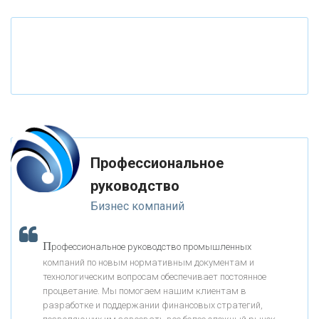
«РОССИЙСКИЙ КАПИТАЛ»
«НАЦИОНАЛЬНЫЙ КЛИРИНГОВЫЙ ЦЕНТР»
«ФК ОТКРЫТИЕ»
Профессиональное
«ЗАПСИБКОМБАНК»
руководство
Бизнес компаний
«РОСЕВРОБАНК»
П
рофессиональное руководство промышленных
«ПРЕСС-СЛУЖБА ВТБ24»
компаний по новым нормативным документам и
технологическим вопросам обеспечивает постоянное
процветание. Мы помогаем нашим клиентам в
«АВТОГРАДБАНК»
разработке и поддержании финансовых стратегий,