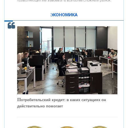
позволяющих им завоевать все более сложный рынок.
К
ак Система быстрых платежей за пять лет
«ПРОМРЕГИОНБАНК»
изменила финансовый рынок - «Интервью»
ЭКОНОМИКА
ОНАС
КОНТАКТЫ
П
отребительский кредит: в каких ситуациях он
действительно помогает
С
корость - один из главных трендов в
кредитовании бизнеса - «Интервью»