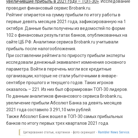
увеличившие прибыль в 2021 году – ТОП-30»
. Исследование
проводил финансовый сервис Brobank.ru.
Рейтинг опирается на сумму прибыли по итогу работы в
первые девять месяцев 2021 года, зафиксированную на 1
октября. Данные были получены из ведомостей по форме
102 о финансовых результатах банков, опубликованных на
сайте ЦБ РФ. Аналитики сервиса Brobank.ru учитывали
прибыль после налогообложения.
При составлении рейтинга по приросту прибыли эксперты
исследовали денежный эквивалент изменения основного
параметра. Войти в перечень могли все кредитные
организации, которые не стали убыточными в январе-
сентябре прошлого и текущего годов. Таких игроков
оказалось – 221. Из них был сформирован ТОП-30 лидеров.
По данным аналитиков финансового сервиса Brobank.ru,
увеличение прибыли Абсолют Банка за девять месяцев
2021 года составило 3 291,10 млн рублей.
Также Абсолют Банк вошел в ТОП-30 самых прибыльных
банков по итогу первых трех кварталов 2021 года.
Цитирование статьи, картинки - фото скриншот -
Rambler News Service.