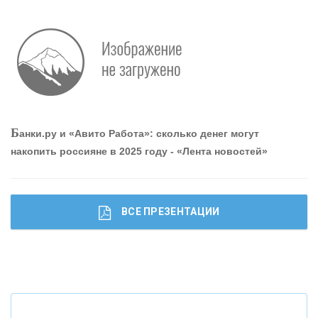
О
шибки при покупке подержанного авто
Р
абота мечты. Что банки делают для того, чтобы
Б
анки.ру и «Авито Работа»: сколько денег могут
привлечь и удержать персонал - «Интервью»
накопить россияне в 2025 году - «Лента новостей»
ВСЕ ПРЕЗЕНТАЦИИ
Ч
то будет с наличными деньгами при цифровом
рубле