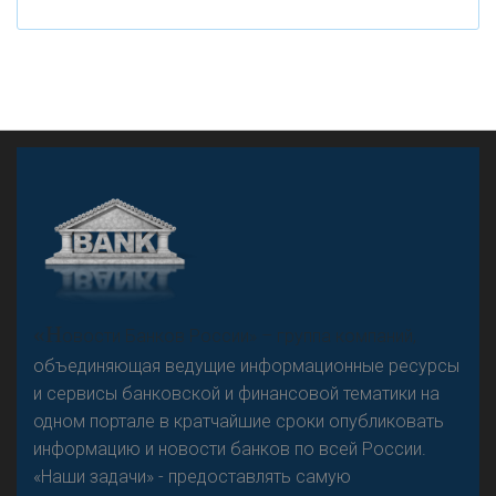
А
двокат it
«Н
овости Банков России» – группа компаний,
объединяющая ведущие информационные ресурсы
и сервисы банковской и финансовой тематики на
одном портале в кратчайшие сроки опубликовать
Р
езкого разворота на рынке автокредитов не
информацию и новости банков по всей России.
предвидится - «Интервью»
«Наши задачи» - предоставлять самую