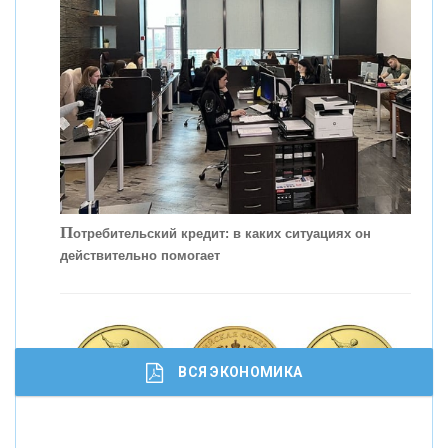
С
корость - один из главных трендов в
кредитовании бизнеса - «Интервью»
П
отребительский кредит: в каких ситуациях он
действительно помогает
ВСЯ ЭКОНОМИКА