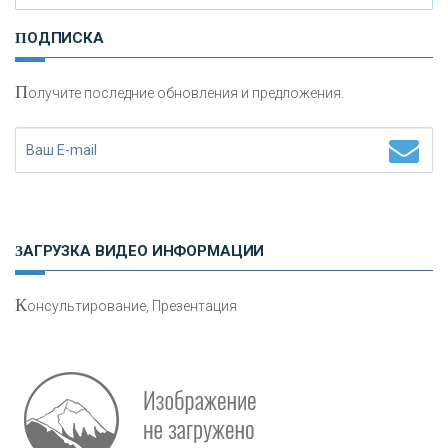
И
нвестиционные золотые монеты как средство
ПОДПИСКА
сохранения и увеличения капитала
П
олучите последние обновления и предложения.
Н
етворкинг для предпринимателей
ЗАГРУЗКА ВИДЕО ИНФОРМАЦИИ
К
онсультирование, Презентация
Р
абота мечты. Что банки делают для того, чтобы
привлечь и удержать персонал - «Интервью»