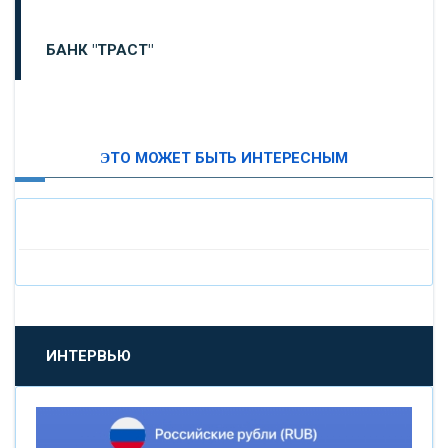
БАНК "ТРАСТ"
ВТБ24
ЭТО МОЖЕТ БЫТЬ ИНТЕРЕСНЫМ
«МОСКОВСКИЙ ИНДУСТРИАЛЬНЫЙ БАНК»
«ПАО МОСОБЛБАНК»
«БАНК САНКТ-ПЕТЕРБУРГ»
«ПРОМСВЯЗЬБАНК»
ИНТЕРВЬЮ
«НОВИКОМБАНК»