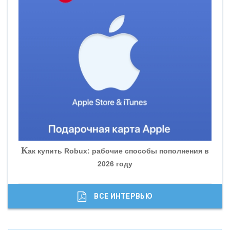
«СМП БАНК»
«ВНЕШПРОМБАНК»
«БАНК ЮГРА»
«БАНК ГЛОБЭКС»
«СОВКОМБАНК»
К
ак купить Robux: рабочие способы пополнения в
2026 году
«ТРАСТ»
«ГАЗПРОМБАНК»
ВСЕ ИНТЕРВЬЮ
«МОСКОВСКИЙ КРЕДИТНЫЙ БАНК»