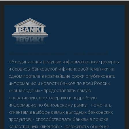
А
двокат it
Р
езкого разворота на рынке автокредитов не
«Н
овости Банков России» – группа компаний,
предвидится - «Интервью»
объединяющая ведущие информационные ресурсы
и сервисы банковской и финансовой тематики на
одном портале в кратчайшие сроки опубликовать
информацию и новости банков по всей России.
«Наши задачи» - предоставлять самую
оперативную, достоверную и подробную
информацию по банковскому рынку; - помогать
клиентам в выборе самых выгодных банковских
продуктов; - способствовать банкам в поиске
качественных клиентов; - налаживать общение