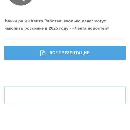
О
шибки при покупке подержанного авто
Б
анки.ру и «Авито Работа»: сколько денег могут
накопить россияне в 2025 году - «Лента новостей»
ВСЕ ПРЕЗЕНТАЦИИ
Ч
то будет с наличными деньгами при цифровом
рубле