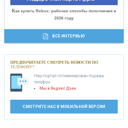
«СОВКОМБАНК»
К
ак купить Robux: рабочие способы пополнения в
2026 году
«ТРАСТ»
«ГАЗПРОМБАНК»
ВСЕ ИНТЕРВЬЮ
«МОСКОВСКИЙ КРЕДИТНЫЙ БАНК»
ПРЕДПОЧИТАЕТЕ СМОТРЕТЬ НОВОСТИ ПО
ТЕЛЕФОНУ?
«АБСОЛЮТ БАНК»
Наш портал оптимизирован под ваш
телефон.
Б
«БАНК ВОЗРОЖДЕНИЕ»
анки.ру обновил логотип впервые за 19 лет -
Мы в Яндекс Дзен
«Лента новостей»
АО «КРЕДИТ ЕВРОПА БАНК»
СМОТРИТЕ НАС В МОБИЛЬНОЙ ВЕРСИИ
«ТАТФОНДБАНК»