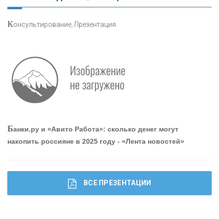
К
онсультирование, Презентация
Р
абота мечты. Что банки делают для того, чтобы
привлечь и удержать персонал - «Интервью»
О
шибки при покупке подержанного авто
Б
анки.ру и «Авито Работа»: сколько денег могут
накопить россияне в 2025 году - «Лента новостей»
ВСЕ ПРЕЗЕНТАЦИИ