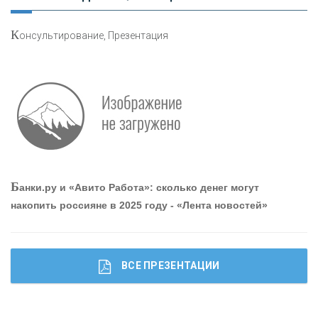
К
онсультирование, Презентация
Р
абота мечты. Что банки делают для того, чтобы
привлечь и удержать персонал - «Интервью»
О
шибки при покупке подержанного авто
Б
анки.ру и «Авито Работа»: сколько денег могут
накопить россияне в 2025 году - «Лента новостей»
ВСЕ ПРЕЗЕНТАЦИИ