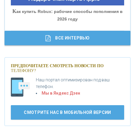
«СОВКОМБАНК»
К
ак купить Robux: рабочие способы пополнения в
2026 году
«ТРАСТ»
«ГАЗПРОМБАНК»
ВСЕ ИНТЕРВЬЮ
«МОСКОВСКИЙ КРЕДИТНЫЙ БАНК»
ПРЕДПОЧИТАЕТЕ СМОТРЕТЬ НОВОСТИ ПО
ТЕЛЕФОНУ?
«АБСОЛЮТ БАНК»
Наш портал оптимизирован под ваш
телефон.
Б
«БАНК ВОЗРОЖДЕНИЕ»
анки.ру обновил логотип впервые за 19 лет -
Мы в Яндекс Дзен
«Лента новостей»
АО «КРЕДИТ ЕВРОПА БАНК»
СМОТРИТЕ НАС В МОБИЛЬНОЙ ВЕРСИИ
«ТАТФОНДБАНК»