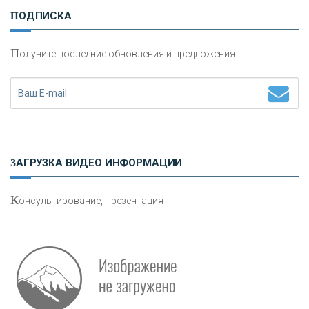
И
нвестиционные золотые монеты как средство
ПОДПИСКА
сохранения и увеличения капитала
П
олучите последние обновления и предложения.
Н
етворкинг для предпринимателей
ЗАГРУЗКА ВИДЕО ИНФОРМАЦИИ
К
онсультирование, Презентация
Р
абота мечты. Что банки делают для того, чтобы
привлечь и удержать персонал - «Интервью»