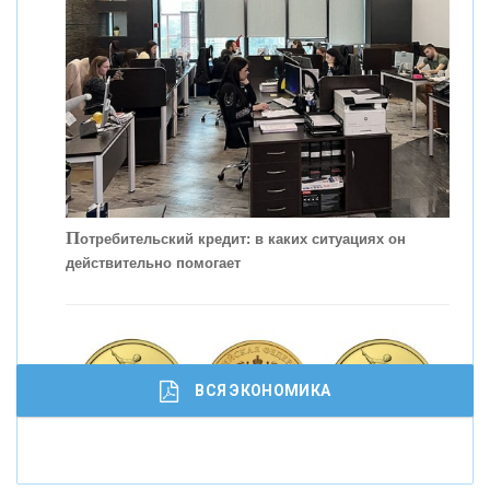
С
корость - один из главных трендов в
кредитовании бизнеса - «Интервью»
П
отребительский кредит: в каких ситуациях он
действительно помогает
ВСЯ ЭКОНОМИКА