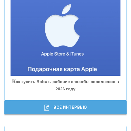
«СМП БАНК»
«ВНЕШПРОМБАНК»
«БАНК ЮГРА»
«БАНК ГЛОБЭКС»
«СОВКОМБАНК»
К
ак купить Robux: рабочие способы пополнения в
2026 году
«ТРАСТ»
«ГАЗПРОМБАНК»
ВСЕ ИНТЕРВЬЮ
«МОСКОВСКИЙ КРЕДИТНЫЙ БАНК»