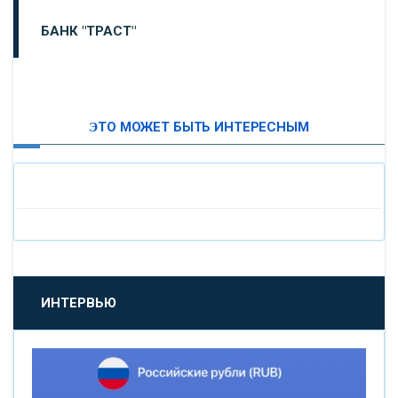
БАНК "ТРАСТ"
ВТБ24
ЭТО МОЖЕТ БЫТЬ ИНТЕРЕСНЫМ
«МОСКОВСКИЙ ИНДУСТРИАЛЬНЫЙ БАНК»
«ПАО МОСОБЛБАНК»
«БАНК САНКТ-ПЕТЕРБУРГ»
«ПРОМСВЯЗЬБАНК»
ИНТЕРВЬЮ
«НОВИКОМБАНК»