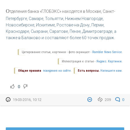
О
тделения банка «ГЛОБЭКС» находятся в Москве, Санкт-
Петербурге, Самаре, Тольятти, Нижнем Новгороде,
Новосибирске, Искитиме, Ростове-на-Дону, Перми,
Краснодаре, Сызрани, Саратове, Пензе, Димитровграде, а
также в Балаково и составляют более 60 точек продаж.
Цитирование статьи, картинки - фото скриншот -
Rambler News Service.
Иллюстрация к статье -
Яндекс. Картинки.
Общие правила
поведения на сайте.
Есть вопросы.
Напишите нам.
0
19-03-2016, 10:12
209
0