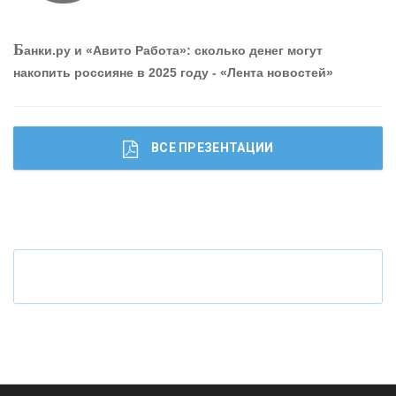
О
шибки при покупке подержанного авто
Б
анки.ру и «Авито Работа»: сколько денег могут
накопить россияне в 2025 году - «Лента новостей»
ВСЕ ПРЕЗЕНТАЦИИ
Ч
то будет с наличными деньгами при цифровом
рубле