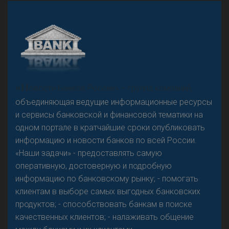
А
двокат it
Р
езкого разворота на рынке автокредитов не
«Н
овости Банков России» – группа компаний,
предвидится - «Интервью»
объединяющая ведущие информационные ресурсы
и сервисы банковской и финансовой тематики на
одном портале в кратчайшие сроки опубликовать
информацию и новости банков по всей России.
«Наши задачи» - предоставлять самую
оперативную, достоверную и подробную
информацию по банковскому рынку; - помогать
клиентам в выборе самых выгодных банковских
продуктов; - способствовать банкам в поиске
качественных клиентов; - налаживать общение