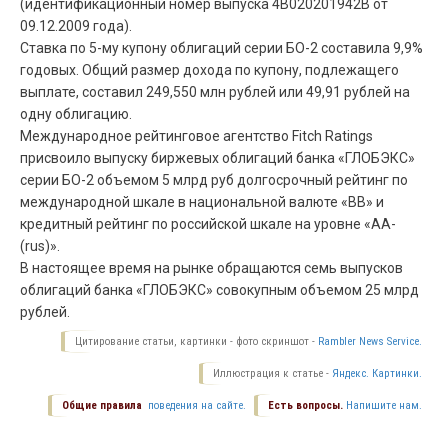
(идентификационный номер выпуска 4В020201942В от
09.12.2009 года).
Ставка по 5-му купону облигаций серии БО-2 составила 9,9%
годовых. Общий размер дохода по купону, подлежащего
выплате, составил 249,550 млн рублей или 49,91 рублей на
одну облигацию.
Международное рейтинговое агентство Fitch Ratings
присвоило выпуску биржевых облигаций банка «ГЛОБЭКС»
серии БO-2 объемом 5 млрд руб долгосрочный рейтинг по
международной шкале в национальной валюте «BB» и
кредитный рейтинг по российской шкале на уровне «AA-
(rus)».
В настоящее время на рынке обращаются семь выпусков
облигаций банка «ГЛОБЭКС» совокупным объемом 25 млрд
рублей.
Цитирование статьи, картинки - фото скриншот -
Rambler News Service.
Иллюстрация к статье -
Яндекс. Картинки.
Общие правила
поведения на сайте.
Есть вопросы.
Напишите нам.