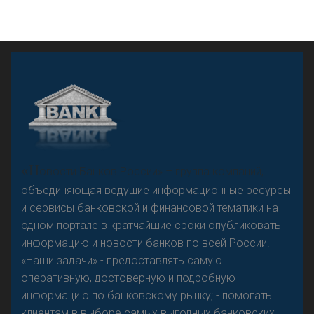
А
двокат it
«Н
овости Банков России» – группа компаний,
объединяющая ведущие информационные ресурсы
и сервисы банковской и финансовой тематики на
одном портале в кратчайшие сроки опубликовать
Р
езкого разворота на рынке автокредитов не
информацию и новости банков по всей России.
предвидится - «Интервью»
«Наши задачи» - предоставлять самую
оперативную, достоверную и подробную
информацию по банковскому рынку; - помогать
клиентам в выборе самых выгодных банковских