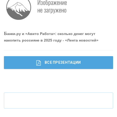
О
шибки при покупке подержанного авто
Р
абота мечты. Что банки делают для того, чтобы
Б
анки.ру и «Авито Работа»: сколько денег могут
привлечь и удержать персонал - «Интервью»
накопить россияне в 2025 году - «Лента новостей»
ВСЕ ПРЕЗЕНТАЦИИ
Ч
то будет с наличными деньгами при цифровом
рубле