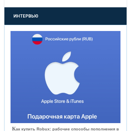
«ПРОМСВЯЗЬБАНК»
ИНТЕРВЬЮ
«НОВИКОМБАНК»
«СМП БАНК»
«ВНЕШПРОМБАНК»
«БАНК ЮГРА»
«БАНК ГЛОБЭКС»
«СОВКОМБАНК»
К
ак купить Robux: рабочие способы пополнения в