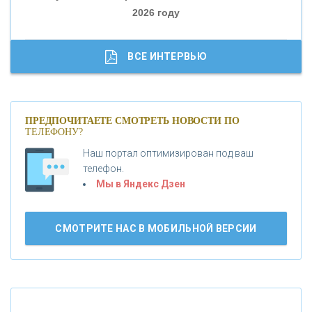
2026 году
«ТРАСТ»
«ГАЗПРОМБАНК»
ВСЕ ИНТЕРВЬЮ
«МОСКОВСКИЙ КРЕДИТНЫЙ БАНК»
ПРЕДПОЧИТАЕТЕ СМОТРЕТЬ НОВОСТИ ПО
ТЕЛЕФОНУ?
«АБСОЛЮТ БАНК»
Наш портал оптимизирован под ваш
телефон.
Б
«БАНК ВОЗРОЖДЕНИЕ»
анки.ру обновил логотип впервые за 19 лет -
Мы в Яндекс Дзен
«Лента новостей»
АО «КРЕДИТ ЕВРОПА БАНК»
СМОТРИТЕ НАС В МОБИЛЬНОЙ ВЕРСИИ
«ТАТФОНДБАНК»
«РОССИЙСКИЙ КАПИТАЛ»