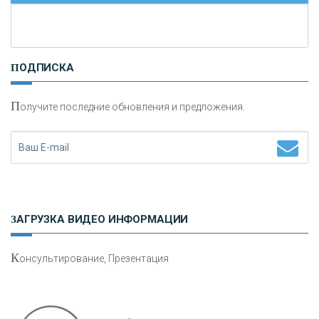
И
нвестиционные золотые монеты как средство
ПОДПИСКА
сохранения и увеличения капитала
П
олучите последние обновления и предложения.
Н
етворкинг для предпринимателей
ЗАГРУЗКА ВИДЕО ИНФОРМАЦИИ
К
онсультирование, Презентация