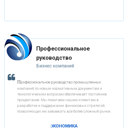
«НАЦИОНАЛЬНЫЙ КЛИРИНГОВЫЙ ЦЕНТР»
«ФК ОТКРЫТИЕ»
Профессиональное
«ЗАПСИБКОМБАНК»
руководство
Бизнес компаний
«РОСЕВРОБАНК»
П
рофессиональное руководство промышленных
«ПРЕСС-СЛУЖБА ВТБ24»
компаний по новым нормативным документам и
технологическим вопросам обеспечивает постоянное
процветание. Мы помогаем нашим клиентам в
«АВТОГРАДБАНК»
разработке и поддержании финансовых стратегий,
позволяющих им завоевать все более сложный рынок.
К
ак Система быстрых платежей за пять лет
«ПРОМРЕГИОНБАНК»
изменила финансовый рынок - «Интервью»
ЭКОНОМИКА