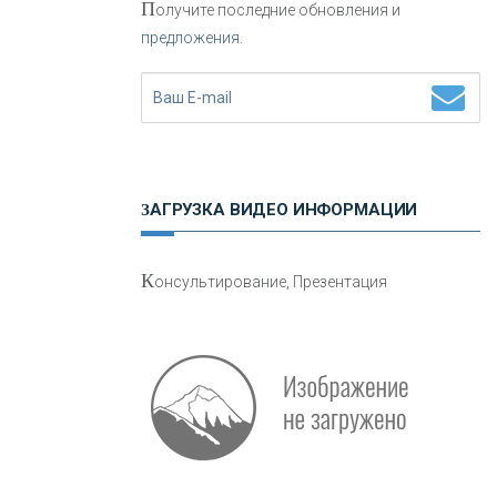
П
олучите последние обновления и
предложения.
Н
етворкинг для предпринимателей
ЗАГРУЗКА ВИДЕО ИНФОРМАЦИИ
О
шибки при покупке подержанного
К
онсультирование, Презентация
авто