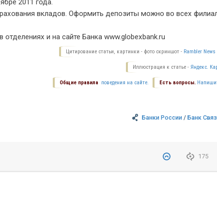
бре 2011 года.
трахования вкладов. Оформить депозиты можно во всех филиал
отделениях и на сайте Банка www.globexbank.ru
Цитирование статьи, картинки - фото скриншот -
Rambler News 
Иллюстрация к статье -
Яндекс. Ка
Общие правила
поведения на сайте.
Есть вопросы.
Напиши
Банки России
/
Банк Свя
175