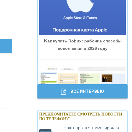
«ВНЕШПРОМБАНК»
«БАНК ЮГРА»
К
ак купить Robux: рабочие способы
«БАНК ГЛОБЭКС»
пополнения в 2026 году
«СОВКОМБАНК»
«ТРАСТ»
ВСЕ ИНТЕРВЬЮ
«ГАЗПРОМБАНК»
Б
анки.ру обновил логотип впервые за
«МОСКОВСКИЙ КРЕДИТНЫЙ
ПРЕДПОЧИТАЕТЕ СМОТРЕТЬ НОВОСТИ
19 лет - «Лента новостей»
ПО ТЕЛЕФОНУ?
БАНК»
Наш портал оптимизирован