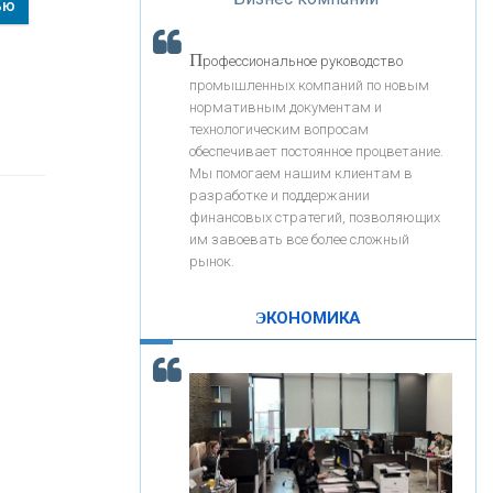
ью
«Интервью»
«ЗАПСИБКОМБАНК»
П
рофессиональное руководство
«РОСЕВРОБАНК»
промышленных компаний по новым
нормативным документам и
технологическим вопросам
«ПРЕСС-СЛУЖБА ВТБ24»
обеспечивает постоянное процветание.
Мы помогаем нашим клиентам в
разработке и поддержании
«АВТОГРАДБАНК»
финансовых стратегий, позволяющих
им завоевать все более сложный
рынок.
«ПРОМРЕГИОНБАНК»
ЭКОНОМИКА
С
корость - один из главных трендов в
ОНАС
кредитовании бизнеса - «Интервью»
КОНТАКТЫ