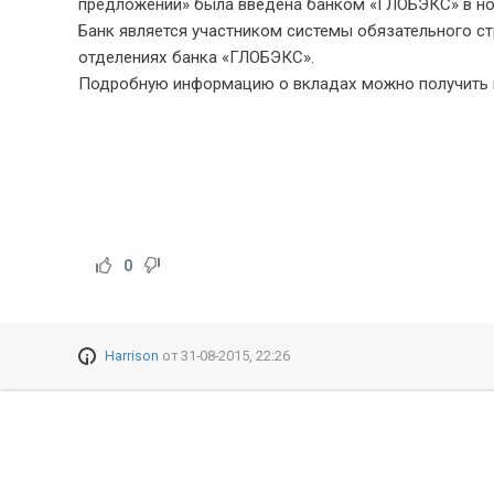
предложений» была введена банком «ГЛОБЭКС» в ноя
Банк является участником системы обязательного с
отделениях банка «ГЛОБЭКС».
Подробную информацию о вкладах можно получить в 
0
Harrison
от
31-08-2015, 22:26