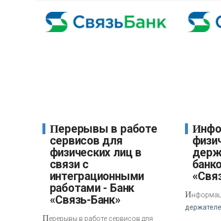
Перерывы в работе
Информация для
сервисов для
физич
физических лиц в
держ
связи с
банко
интеграционными
«Свя
работами - Банк
И
нформаци
«Связь-Банк»
держателе
П
ерерывы в работе сервисов для