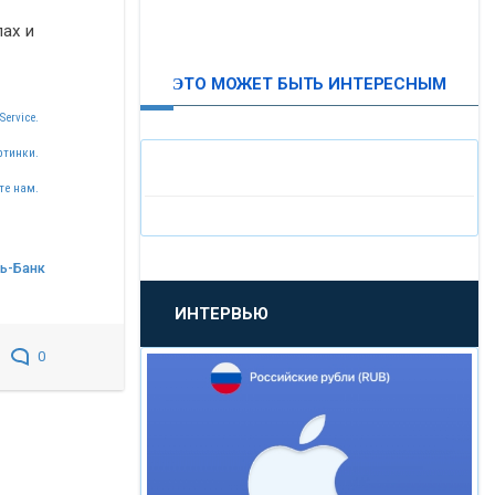
ВТБ24
ах и
ЭТО МОЖЕТ БЫТЬ ИНТЕРЕСНЫМ
«МОСКОВСКИЙ
Service.
ИНДУСТРИАЛЬНЫЙ БАНК»
ртинки.
«ПАО МОСОБЛБАНК»
те нам.
«БАНК САНКТ-ПЕТЕРБУРГ»
зь-Банк
ИНТЕРВЬЮ
«ПРОМСВЯЗЬБАНК»
0
«НОВИКОМБАНК»
«СМП БАНК»