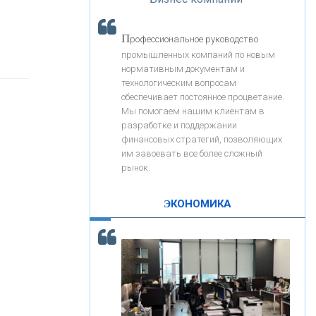
«Интервью»
«ЗАПСИБКОМБАНК»
П
рофессиональное руководство
«РОСЕВРОБАНК»
промышленных компаний по новым
нормативным документам и
технологическим вопросам
«ПРЕСС-СЛУЖБА ВТБ24»
обеспечивает постоянное процветание.
Мы помогаем нашим клиентам в
разработке и поддержании
«АВТОГРАДБАНК»
финансовых стратегий, позволяющих
им завоевать все более сложный
рынок.
«ПРОМРЕГИОНБАНК»
ЭКОНОМИКА
С
корость - один из главных трендов в
ОНАС
кредитовании бизнеса - «Интервью»
КОНТАКТЫ