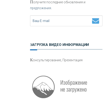
П
олучите последние обновления и
предложения.
Н
етворкинг для предпринимателей
ЗАГРУЗКА ВИДЕО ИНФОРМАЦИИ
О
шибки при покупке подержанного
К
онсультирование, Презентация
авто