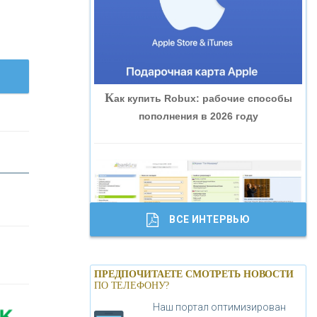
«ВНЕШПРОМБАНК»
«БАНК ЮГРА»
К
ак купить Robux: рабочие способы
«БАНК ГЛОБЭКС»
пополнения в 2026 году
«СОВКОМБАНК»
«ТРАСТ»
ВСЕ ИНТЕРВЬЮ
«ГАЗПРОМБАНК»
Б
анки.ру обновил логотип впервые за
«МОСКОВСКИЙ КРЕДИТНЫЙ
ПРЕДПОЧИТАЕТЕ СМОТРЕТЬ НОВОСТИ
19 лет - «Лента новостей»
ПО ТЕЛЕФОНУ?
БАНК»
Наш портал оптимизирован