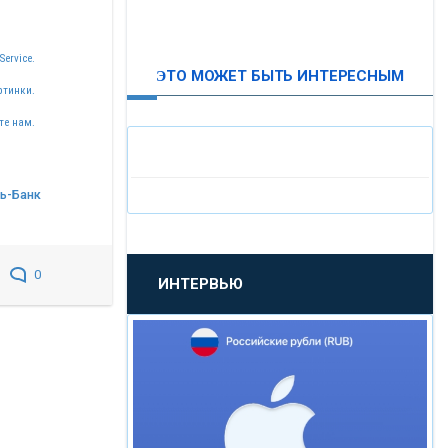
ВТБ24
Service.
ЭТО МОЖЕТ БЫТЬ ИНТЕРЕСНЫМ
«МОСКОВСКИЙ
ртинки.
ИНДУСТРИАЛЬНЫЙ БАНК»
те нам.
«ПАО МОСОБЛБАНК»
зь-Банк
«БАНК САНКТ-ПЕТЕРБУРГ»
0
ИНТЕРВЬЮ
«ПРОМСВЯЗЬБАНК»
«НОВИКОМБАНК»
«СМП БАНК»