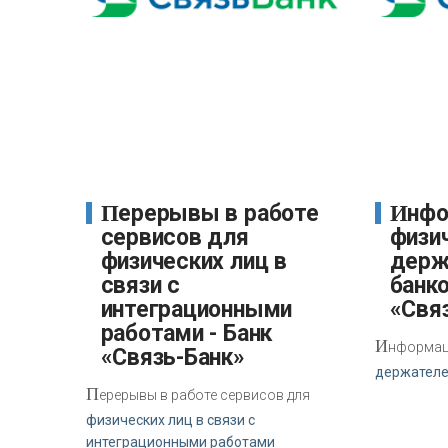
Перерывы в работе
Информация для
сервисов для
физич
физических лиц в
держ
связи с
банко
интеграционными
«Свя
работами - Банк
И
нформаци
«Связь-Банк»
держателе
П
ерерывы в работе сервисов для
физических лиц в связи с
интеграционными работами