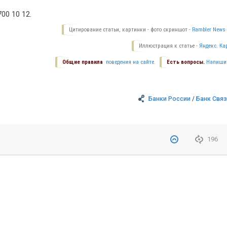
0 10 12.
Цитирование статьи, картинки - фото скриншот -
Rambler News 
Иллюстрация к статье -
Яндекс. Ка
Общие правила
поведения на сайте.
Есть вопросы.
Напиши
Банки России
/
Банк Свя
196