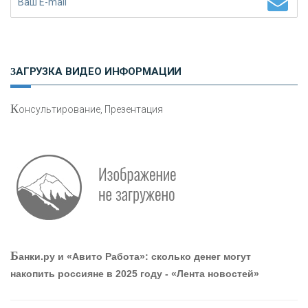
Н
етворкинг для предпринимателей
ЗАГРУЗКА ВИДЕО ИНФОРМАЦИИ
К
онсультирование, Презентация
О
шибки при покупке подержанного авто
Р
абота мечты. Что банки делают для того, чтобы
Б
анки.ру и «Авито Работа»: сколько денег могут
привлечь и удержать персонал - «Интервью»
накопить россияне в 2025 году - «Лента новостей»