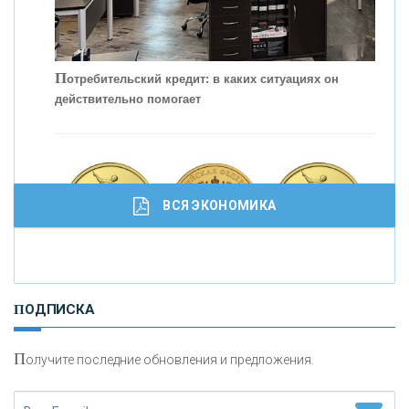
П
отребительский кредит: в каких ситуациях он
действительно помогает
С
корость - один из главных трендов в
кредитовании бизнеса - «Интервью»
ВСЯ ЭКОНОМИКА
И
нвестиционные золотые монеты как средство
ПОДПИСКА
сохранения и увеличения капитала
П
олучите последние обновления и предложения.