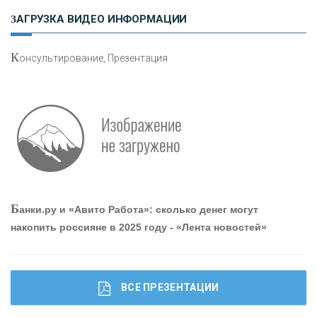
Н
етворкинг для предпринимателей
ЗАГРУЗКА ВИДЕО ИНФОРМАЦИИ
К
онсультирование, Презентация
Р
абота мечты. Что банки делают для того, чтобы
привлечь и удержать персонал - «Интервью»
О
шибки при покупке подержанного авто
Б
анки.ру и «Авито Работа»: сколько денег могут
накопить россияне в 2025 году - «Лента новостей»
ВСЕ ПРЕЗЕНТАЦИИ