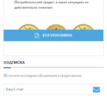
кредитовании бизнеса - «Интервью»
П
отребительский кредит: в каких ситуациях он
действительно помогает
ВСЯ ЭКОНОМИКА
И
нвестиционные золотые монеты как средство
ПОДПИСКА
сохранения и увеличения капитала
П
олучите последние обновления и предложения.