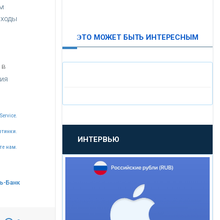
м
ВТБ24
сходы
ЭТО МОЖЕТ БЫТЬ ИНТЕРЕСНЫМ
«МОСКОВСКИЙ
ИНДУСТРИАЛЬНЫЙ БАНК»
 в
ия
«ПАО МОСОБЛБАНК»
«БАНК САНКТ-ПЕТЕРБУРГ»
Service.
ртинки.
ИНТЕРВЬЮ
«ПРОМСВЯЗЬБАНК»
те нам.
«НОВИКОМБАНК»
зь-Банк
«СМП БАНК»