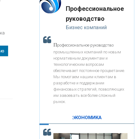
«Интервью»
-- Лучшее, что можно сделать с хорошим советом, это
«ЗАПСИБКОМБАНК»
Профессиональное
пропустить его мимо ушей. Он никогда не бывает
полезен никому, кроме того, кто его дал.
руководство
-- Люблю давать советы и очень не люблю, когда их
«РОСЕВРОБАНК»
Бизнес компаний
дают мне.
нка
«ПРЕСС-СЛУЖБА ВТБ24»
П
рофессиональное руководство
ью
промышленных компаний по новым
нормативным документам и
«АВТОГРАДБАНК»
технологическим вопросам
обеспечивает постоянное процветание.
Мы помогаем нашим клиентам в
«ПРОМРЕГИОНБАНК»
разработке и поддержании
финансовых стратегий, позволяющих
им завоевать все более сложный
С
корость - один из главных трендов в
ОНАС
рынок.
кредитовании бизнеса - «Интервью»
КОНТАКТЫ
ЭКОНОМИКА