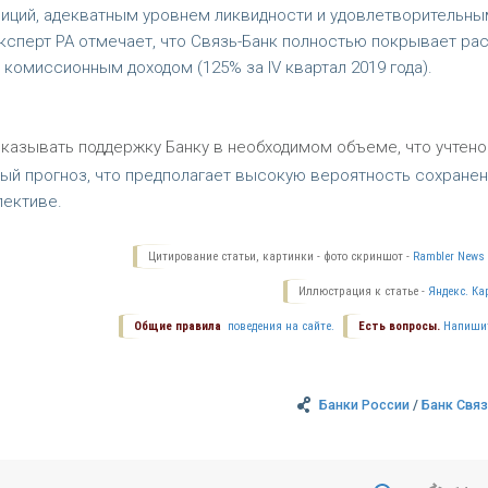
иций, адекватным уровнем ликвидности и удовлетворительны
ксперт РА отмечает, что Связь-Банк полностью покрывает ра
комиссионным доходом (125% за IV квартал 2019 года).
оказывать поддержку Банку в необходимом объеме, что учтено
ный прогноз, что предполагает высокую вероятность сохранен
пективе.
Цитирование статьи, картинки - фото скриншот -
Rambler News 
Иллюстрация к статье -
Яндекс. Ка
Общие правила
поведения на сайте.
Есть вопросы.
Напиши
Банки России
/
Банк Свя