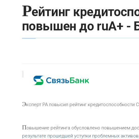
Р
ейтинг кредитосп
повышен до ruA+ - 
Э
ксперт РА повысил рейтинг кредитоспособности С
П
овышение рейтинга обусловлено повышением дост
результате прошедшей уступки проблемных активов