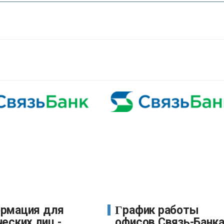
График работы
еских лиц -
офисов Связь-Банк