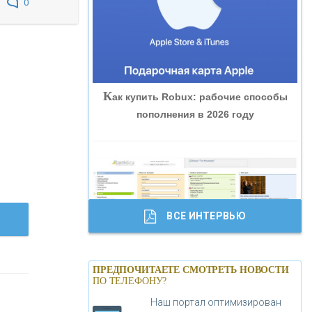
0
«ВНЕШПРОМБАНК»
«БАНК ЮГРА»
К
ак купить Robux: рабочие способы
«БАНК ГЛОБЭКС»
пополнения в 2026 году
«СОВКОМБАНК»
«ТРАСТ»
ВСЕ ИНТЕРВЬЮ
«ГАЗПРОМБАНК»
Б
анки.ру обновил логотип впервые за
«МОСКОВСКИЙ КРЕДИТНЫЙ
ПРЕДПОЧИТАЕТЕ СМОТРЕТЬ НОВОСТИ
19 лет - «Лента новостей»
ПО ТЕЛЕФОНУ?
БАНК»
Наш портал оптимизирован