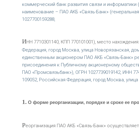
коммерческий банк развития связи и информатики
наименование – ПАО АКБ «Связь-Банк» (генеральная 
1027700159288,
И
НН 7710301140, КПП 770101001), место нахождения
Федерация, город Москва, улица Новорязанская, дом 
единственным акционером ПАО АКБ «Связь-Банк» ре
присоединения к Публичному акционерному общест
ПАО «Промсвязьбанк»), ОГРН 1027739019142, ИНН 774
109052, Российская Федерация, город Москва, улица
1.
О форме реорганизации, порядке и сроке ее пр
Р
еорганизация ПАО АКБ «Связь-Банк» осуществляет