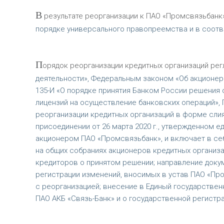
В
результате реорганизации к ПАО «Промсвязьбанк»
порядке универсального правопреемства и в соотв
П
орядок реорганизации кредитных организаций ре
деятельности», Федеральным законом «Об акционерн
135-И «О порядке принятия Банком России решения 
лицензий на осуществление банковских операций», П
реорганизации кредитных организаций в форме слия
присоединении от 26 марта 2020 г., утвержденном 
акционером ПАО «Промсвязьбанк», и включает в се
на общих собраниях акционеров кредитных организа
кредиторов о принятом решении; направление докум
регистрации изменений, вносимых в устав ПАО «Пр
с реорганизацией; внесение в Единый государстве
ПАО АКБ «Связь-Банк» и о государственной регистр