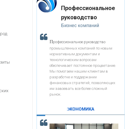
«Интервью»
-- Лучшее, что можно сделать с хорошим советом, это
«ЗАПСИБКОМБАНК»
Профессиональное
пропустить его мимо ушей. Он никогда не бывает
полезен никому, кроме того, кто его дал.
руководство
-- Люблю давать советы и очень не люблю, когда их
«РОСЕВРОБАНК»
Бизнес компаний
дают мне.
ород
«ПРЕСС-СЛУЖБА ВТБ24»
П
рофессиональное руководство
промышленных компаний по новым
нормативным документам и
«АВТОГРАДБАНК»
технологическим вопросам
изиты
обеспечивает постоянное процветание.
Мы помогаем нашим клиентам в
«ПРОМРЕГИОНБАНК»
разработке и поддержании
финансовых стратегий, позволяющих
им завоевать все более сложный
С
ских
корость - один из главных трендов в
ОНАС
рынок.
кредитовании бизнеса - «Интервью»
КОНТАКТЫ
ЭКОНОМИКА