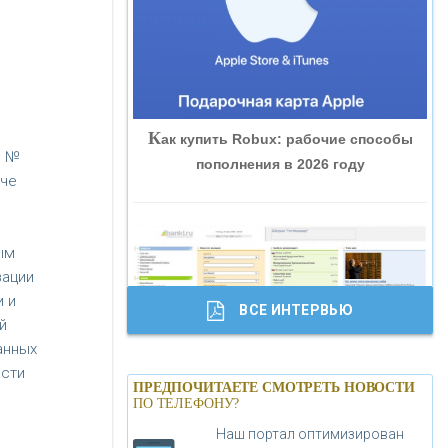
«ВНЕШПРОМБАНК»
«БАНК ЮГРА»
К
ак купить Robux: рабочие способы
«БАНК ГЛОБЭКС»
. №
пополнения в 2026 году
аче
«СОВКОМБАНК»
ым
«ТРАСТ»
зации
 и
ВСЕ ИНТЕРВЬЮ
«ГАЗПРОМБАНК»
й
анных
Б
анки.ру обновил логотип впервые за
ости
«МОСКОВСКИЙ КРЕДИТНЫЙ
ПРЕДПОЧИТАЕТЕ СМОТРЕТЬ НОВОСТИ
19 лет - «Лента новостей»
ПО ТЕЛЕФОНУ?
БАНК»
Наш портал оптимизирован