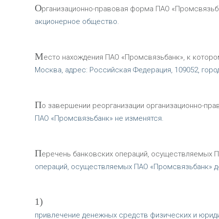
О
рганизационно-правовая форма ПАО «Промсвязьба
акционерное общество.
М
есто нахождения ПАО «Промсвязьбанк», к которо
Москва, адрес: Российская Федерация, 109052, горо
П
о завершении реорганизации организационно-прав
ПАО «Промсвязьбанк» не изменятся.
П
еречень банковских операций, осуществляемых П
операций, осуществляемых ПАО «Промсвязьбанк» до
1)
привлечение денежных средств физических и юриди