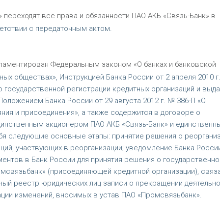
 переходят все права и обязанности ПАО АКБ «Связь-Банк» в
етствии с передаточным актом.
гламентирован Федеральным законом «О банках и банковской
ых обществах», Инструкцией Банка России от 2 апреля 2010 г
о государственной регистрации кредитных организаций и выд
оложением Банка России от 29 августа 2012 г. № 386-П «О
ния и присоединения», а также содержится в договоре о
единственным акционером ПАО АКБ «Связь-Банк» и единственн
бя следующие основные этапы: принятие решения о реоргани
ций, участвующих в реорганизации; уведомление Банка России
ентов в Банк России для принятия решения о государственно
омсвязьбанк» (присоединяющей кредитной организации), связ
нный реестр юридических лиц записи о прекращении деятельн
ации изменений, вносимых в устав ПАО «Промсвязьбанк».