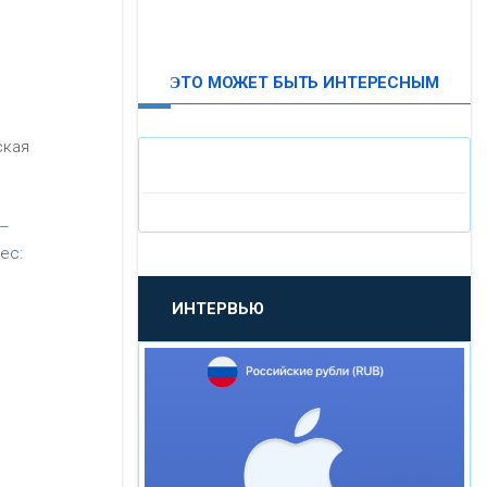
ВТБ24
ЭТО МОЖЕТ БЫТЬ ИНТЕРЕСНЫМ
«МОСКОВСКИЙ
ИНДУСТРИАЛЬНЫЙ БАНК»
ская
«ПАО МОСОБЛБАНК»
 –
«БАНК САНКТ-ПЕТЕРБУРГ»
ес:
ИНТЕРВЬЮ
«ПРОМСВЯЗЬБАНК»
«НОВИКОМБАНК»
«СМП БАНК»