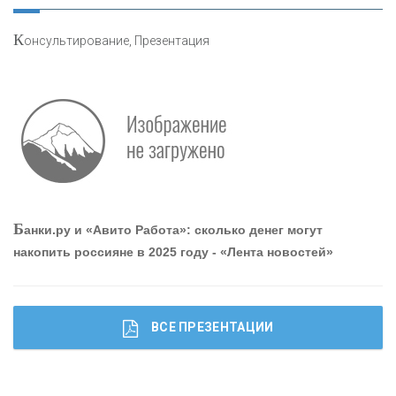
К
онсультирование, Презентация
Р
абота мечты. Что банки делают для того, чтобы
привлечь и удержать персонал - «Интервью»
О
шибки при покупке подержанного авто
Б
анки.ру и «Авито Работа»: сколько денег могут
накопить россияне в 2025 году - «Лента новостей»
ВСЕ ПРЕЗЕНТАЦИИ