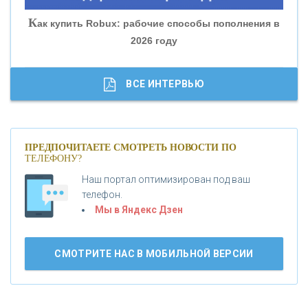
«СОВКОМБАНК»
К
ак купить Robux: рабочие способы пополнения в
2026 году
«ТРАСТ»
«ГАЗПРОМБАНК»
ВСЕ ИНТЕРВЬЮ
«МОСКОВСКИЙ КРЕДИТНЫЙ БАНК»
ПРЕДПОЧИТАЕТЕ СМОТРЕТЬ НОВОСТИ ПО
ТЕЛЕФОНУ?
«АБСОЛЮТ БАНК»
Наш портал оптимизирован под ваш
телефон.
Б
«БАНК ВОЗРОЖДЕНИЕ»
анки.ру обновил логотип впервые за 19 лет -
Мы в Яндекс Дзен
«Лента новостей»
АО «КРЕДИТ ЕВРОПА БАНК»
СМОТРИТЕ НАС В МОБИЛЬНОЙ ВЕРСИИ
«ТАТФОНДБАНК»