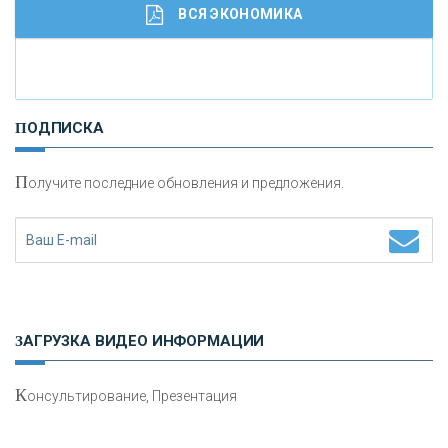
ВСЯ ЭКОНОМИКА
И
нвестиционные золотые монеты как средство
ПОДПИСКА
сохранения и увеличения капитала
П
олучите последние обновления и предложения.
Н
етворкинг для предпринимателей
ЗАГРУЗКА ВИДЕО ИНФОРМАЦИИ
К
онсультирование, Презентация