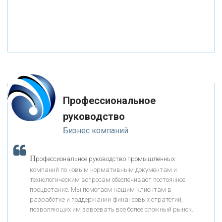
«РОССИЙСКИЙ КАПИТАЛ»
«НАЦИОНАЛЬНЫЙ КЛИРИНГОВЫЙ ЦЕНТР»
«ФК ОТКРЫТИЕ»
Профессиональное
«ЗАПСИБКОМБАНК»
руководство
Бизнес компаний
«РОСЕВРОБАНК»
П
рофессиональное руководство промышленных
«ПРЕСС-СЛУЖБА ВТБ24»
компаний по новым нормативным документам и
технологическим вопросам обеспечивает постоянное
процветание. Мы помогаем нашим клиентам в
«АВТОГРАДБАНК»
разработке и поддержании финансовых стратегий,
позволяющих им завоевать все более сложный рынок.
К
ак Система быстрых платежей за пять лет
«ПРОМРЕГИОНБАНК»