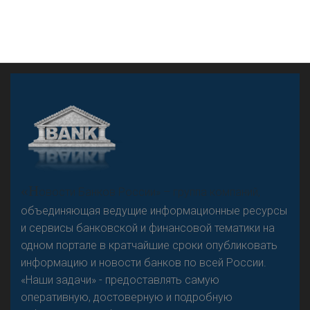
А
двокат it
«Н
овости Банков России» – группа компаний,
объединяющая ведущие информационные ресурсы
и сервисы банковской и финансовой тематики на
одном портале в кратчайшие сроки опубликовать
Р
езкого разворота на рынке автокредитов не
информацию и новости банков по всей России.
предвидится - «Интервью»
«Наши задачи» - предоставлять самую
оперативную, достоверную и подробную