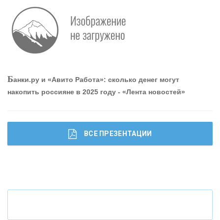
О
шибки при покупке подержанного авто
Р
абота мечты. Что банки делают для того, чтобы
Б
анки.ру и «Авито Работа»: сколько денег могут
привлечь и удержать персонал - «Интервью»
накопить россияне в 2025 году - «Лента новостей»
ВСЕ ПРЕЗЕНТАЦИИ
Ч
то будет с наличными деньгами при цифровом
рубле