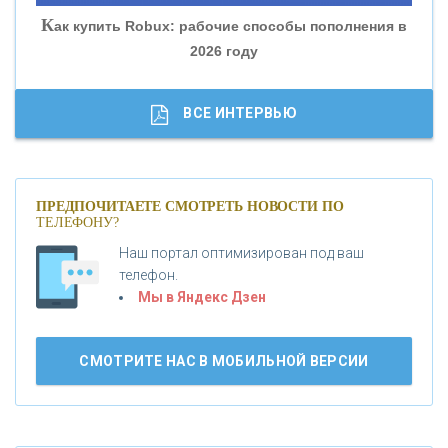
К
ак купить Robux: рабочие способы пополнения в
2026 году
«ТРАСТ»
«ГАЗПРОМБАНК»
ВСЕ ИНТЕРВЬЮ
«МОСКОВСКИЙ КРЕДИТНЫЙ БАНК»
ПРЕДПОЧИТАЕТЕ СМОТРЕТЬ НОВОСТИ ПО
ТЕЛЕФОНУ?
«АБСОЛЮТ БАНК»
Наш портал оптимизирован под ваш
телефон.
Б
«БАНК ВОЗРОЖДЕНИЕ»
анки.ру обновил логотип впервые за 19 лет -
Мы в Яндекс Дзен
«Лента новостей»
АО «КРЕДИТ ЕВРОПА БАНК»
СМОТРИТЕ НАС В МОБИЛЬНОЙ ВЕРСИИ
«ТАТФОНДБАНК»