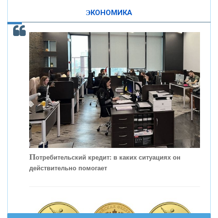
изменила финансовый рынок - «Интервью»
ЭКОНОМИКА
ОНАС
КОНТАКТЫ
П
отребительский кредит: в каких ситуациях он
действительно помогает
С
корость - один из главных трендов в
кредитовании бизнеса - «Интервью»