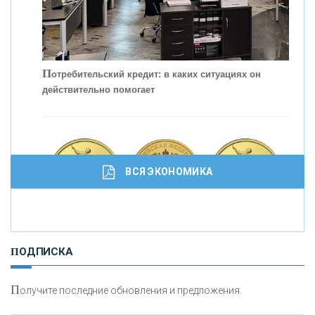
С
корость - один из главных трендов в
кредитовании бизнеса - «Интервью»
П
отребительский кредит: в каких ситуациях он
действительно помогает
ВСЯ ЭКОНОМИКА
И
нвестиционные золотые монеты как средство
ПОДПИСКА
сохранения и увеличения капитала
П
олучите последние обновления и предложения.