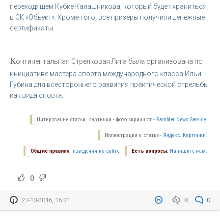
переходящем Кубке Калашникова, который будет храниться
в СК «Объект». Кроме того, все призеры получили денежные
сертификаты.
К
онтинентальная Стрелковая Лига была организована по
инициативе мастера спорта международного класса Ильи
Губина для всестороннего развития практической стрельбы
как вида спорта.
Цитирование статьи, картинки - фото скриншот -
Rambler News Service.
Иллюстрация к статье -
Яндекс. Картинки.
Общие правила
поведения на сайте.
Есть вопросы.
Напишите нам.
0
27-10-2016, 16:31
8
0