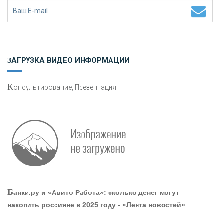
Н
етворкинг для предпринимателей
ЗАГРУЗКА ВИДЕО ИНФОРМАЦИИ
К
онсультирование, Презентация
Р
абота мечты. Что банки делают для того, чтобы
привлечь и удержать персонал - «Интервью»
О
шибки при покупке подержанного авто
Б
анки.ру и «Авито Работа»: сколько денег могут
накопить россияне в 2025 году - «Лента новостей»