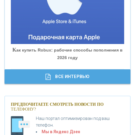
«БАНК ЮГРА»
«БАНК ГЛОБЭКС»
«СОВКОМБАНК»
К
ак купить Robux: рабочие способы пополнения в
2026 году
«ТРАСТ»
«ГАЗПРОМБАНК»
ВСЕ ИНТЕРВЬЮ
«МОСКОВСКИЙ КРЕДИТНЫЙ БАНК»
ПРЕДПОЧИТАЕТЕ СМОТРЕТЬ НОВОСТИ ПО
ТЕЛЕФОНУ?
«АБСОЛЮТ БАНК»
Наш портал оптимизирован под ваш
телефон.
Б
«БАНК ВОЗРОЖДЕНИЕ»
анки.ру обновил логотип впервые за 19 лет -
Мы в Яндекс Дзен