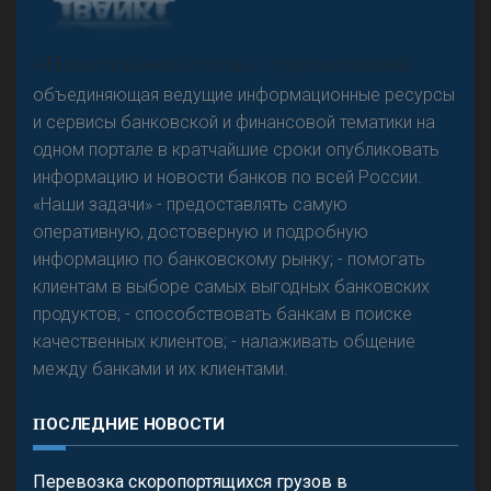
А
двокат it
Р
езкого разворота на рынке автокредитов не
«Н
овости Банков России» – группа компаний,
предвидится - «Интервью»
объединяющая ведущие информационные ресурсы
и сервисы банковской и финансовой тематики на
одном портале в кратчайшие сроки опубликовать
информацию и новости банков по всей России.
«Наши задачи» - предоставлять самую
оперативную, достоверную и подробную
информацию по банковскому рынку; - помогать
клиентам в выборе самых выгодных банковских
продуктов; - способствовать банкам в поиске
качественных клиентов; - налаживать общение
между банками и их клиентами.
ПОСЛЕДНИЕ НОВОСТИ
Перевозка скоропортящихся грузов в