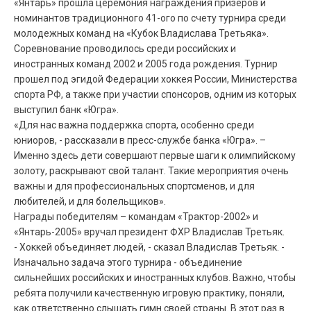
«Янтарь» прошла церемония награждения призеров и
номинантов традиционного 41-ого по счету турнира среди
молодежных команд на «Кубок Владислава Третьяка».
Соревнование проводилось среди российских и
иностранных команд 2002 и 2005 года рождения. Турнир
прошел под эгидой Федерации хоккея России, Министерства
спорта РФ, а также при участии спонсоров, одним из которых
выступил банк «Югра».
«Для нас важна поддержка спорта, особенно среди
юниоров, - рассказали в пресс-службе банка «Югра». –
Именно здесь дети совершают первые шаги к олимпийскому
золоту, раскрывают свой талант. Такие мероприятия очень
важны и для профессиональных спортсменов, и для
любителей, и для болельщиков».
Награды победителям – командам «Трактор-2002» и
«Янтарь-2005» вручал президент ФХР Владислав Третьяк.
- Хоккей объединяет людей, - сказал Владислав Третьяк. -
Изначально задача этого турнира - объединение
сильнейших российских и иностранных клубов. Важно, чтобы
ребята получили качественную игровую практику, поняли,
как ответственно слышать гимн своей страны. В этот раз в