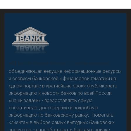
А
двокат it
Р
езкого разворота на рынке автокредитов не
«Н
овости Банков России» – группа компаний,
предвидится - «Интервью»
объединяющая ведущие информационные ресурсы
и сервисы банковской и финансовой тематики на
одном портале в кратчайшие сроки опубликовать
информацию и новости банков по всей России.
«Наши задачи» - предоставлять самую
оперативную, достоверную и подробную
информацию по банковскому рынку; - помогать
клиентам в выборе самых выгодных банковских
продуктов; - способствовать банкам в поиске