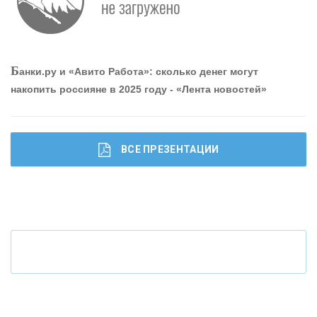
привлечь и удержать персонал - «Интервью»
О
шибки при покупке подержанного авто
Б
анки.ру и «Авито Работа»: сколько денег могут
накопить россияне в 2025 году - «Лента новостей»
ВСЕ ПРЕЗЕНТАЦИИ
Ч
то будет с наличными деньгами при цифровом
рубле