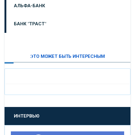
АЛЬФА-БАНК
БАНК "ТРАСТ"
ВТБ24
ЭТО МОЖЕТ БЫТЬ ИНТЕРЕСНЫМ
«МОСКОВСКИЙ ИНДУСТРИАЛЬНЫЙ БАНК»
«ПАО МОСОБЛБАНК»
«БАНК САНКТ-ПЕТЕРБУРГ»
«ПРОМСВЯЗЬБАНК»
ИНТЕРВЬЮ
«НОВИКОМБАНК»