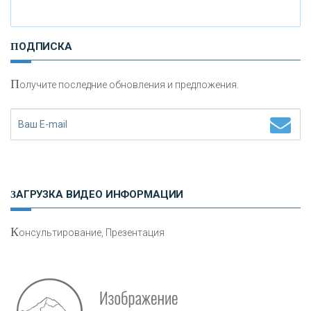
И
нвестиционные золотые монеты как средство
ПОДПИСКА
сохранения и увеличения капитала
П
олучите последние обновления и предложения.
Н
етворкинг для предпринимателей
ЗАГРУЗКА ВИДЕО ИНФОРМАЦИИ
К
онсультирование, Презентация
Р
абота мечты. Что банки делают для того, чтобы