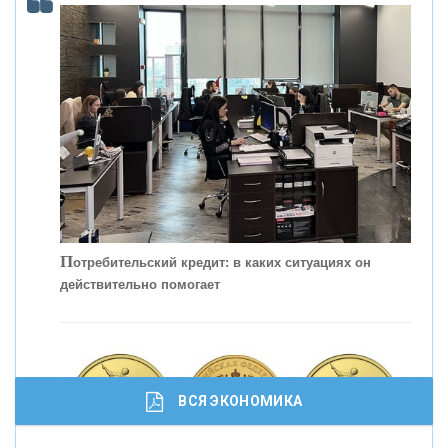
С
корость - один из главных трендов в
кредитовании бизнеса - «Интервью»
П
отребительский кредит: в каких ситуациях он
действительно помогает
ВСЯ ЭКОНОМИКА