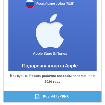
«СМП БАНК»
«ВНЕШПРОМБАНК»
«БАНК ЮГРА»
«БАНК ГЛОБЭКС»
«СОВКОМБАНК»
К
ак купить Robux: рабочие способы пополнения в
2026 году
«ТРАСТ»
«ГАЗПРОМБАНК»
ВСЕ ИНТЕРВЬЮ