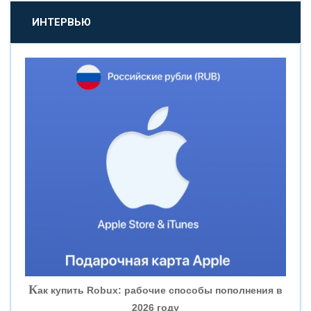
«ПРОМСВЯЗЬБАНК»
ИНТЕРВЬЮ
«НОВИКОМБАНК»
«СМП БАНК»
«ВНЕШПРОМБАНК»
«БАНК ЮГРА»
«БАНК ГЛОБЭКС»
«СОВКОМБАНК»
К
ак купить Robux: рабочие способы пополнения в
2026 году
«ТРАСТ»