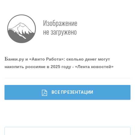
Р
абота мечты. Что банки делают для того, чтобы
привлечь и удержать персонал - «Интервью»
О
шибки при покупке подержанного авто
Б
анки.ру и «Авито Работа»: сколько денег могут
накопить россияне в 2025 году - «Лента новостей»
ВСЕ ПРЕЗЕНТАЦИИ
Ч
то будет с наличными деньгами при цифровом
рубле