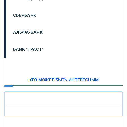
СБЕРБАНК
АЛЬФА-БАНК
БАНК "ТРАСТ"
ВТБ24
ЭТО МОЖЕТ БЫТЬ ИНТЕРЕСНЫМ
«МОСКОВСКИЙ ИНДУСТРИАЛЬНЫЙ БАНК»
«ПАО МОСОБЛБАНК»
«БАНК САНКТ-ПЕТЕРБУРГ»