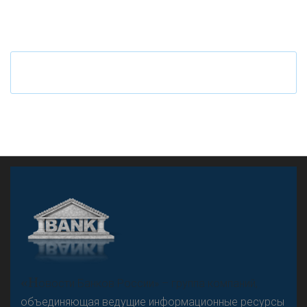
Ч
то будет с наличными деньгами при цифровом
рубле
А
двокат it
«Н
овости Банков России» – группа компаний,
объединяющая ведущие информационные ресурсы