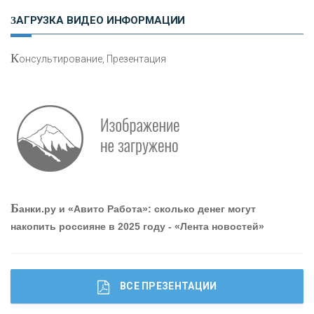
Н
етворкинг для предпринимателей
ЗАГРУЗКА ВИДЕО ИНФОРМАЦИИ
К
онсультирование, Презентация
О
шибки при покупке подержанного авто
Р
абота мечты. Что банки делают для того, чтобы
Б
анки.ру и «Авито Работа»: сколько денег могут
привлечь и удержать персонал - «Интервью»
накопить россияне в 2025 году - «Лента новостей»
ВСЕ ПРЕЗЕНТАЦИИ