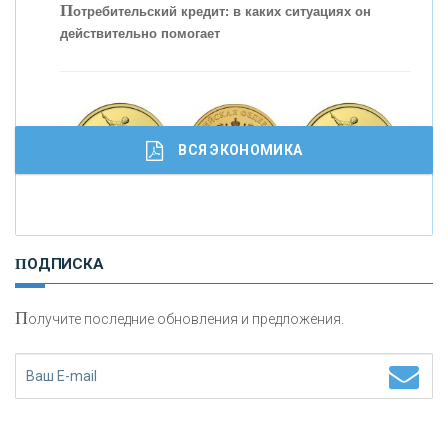
П
отребительский кредит: в каких ситуациях он
действительно помогает
С
корость - один из главных трендов в
кредитовании бизнеса - «Интервью»
ВСЯ ЭКОНОМИКА
И
нвестиционные золотые монеты как средство
ПОДПИСКА
сохранения и увеличения капитала
П
олучите последние обновления и предложения.