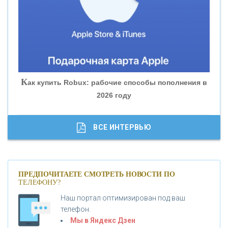
«БАНК ЮГРА»
«БАНК ГЛОБЭКС»
«СОВКОМБАНК»
К
ак купить Robux: рабочие способы пополнения в
2026 году
«ТРАСТ»
«ГАЗПРОМБАНК»
ВСЕ ИНТЕРВЬЮ
«МОСКОВСКИЙ КРЕДИТНЫЙ БАНК»
ПРЕДПОЧИТАЕТЕ СМОТРЕТЬ НОВОСТИ ПО
ТЕЛЕФОНУ?
«АБСОЛЮТ БАНК»
Наш портал оптимизирован под ваш
телефон.
Б
«БАНК ВОЗРОЖДЕНИЕ»
анки.ру обновил логотип впервые за 19 лет -
Мы в Яндекс Дзен