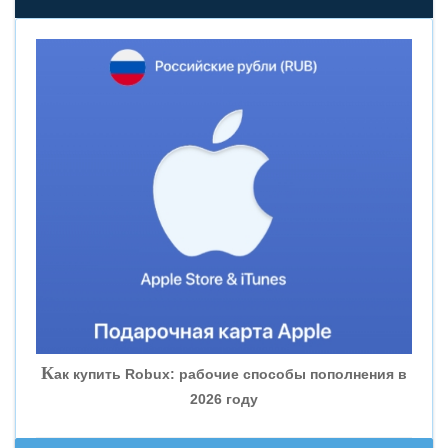
«НОВИКОМБАНК»
«СМП БАНК»
«ВНЕШПРОМБАНК»
«БАНК ЮГРА»
«БАНК ГЛОБЭКС»
«СОВКОМБАНК»
К
ак купить Robux: рабочие способы пополнения в
2026 году
«ТРАСТ»