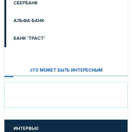
СБЕРБАНК
АЛЬФА-БАНК
БАНК "ТРАСТ"
ВТБ24
ЭТО МОЖЕТ БЫТЬ ИНТЕРЕСНЫМ
«МОСКОВСКИЙ ИНДУСТРИАЛЬНЫЙ БАНК»
«ПАО МОСОБЛБАНК»
«БАНК САНКТ-ПЕТЕРБУРГ»
«ПРОМСВЯЗЬБАНК»
ИНТЕРВЬЮ