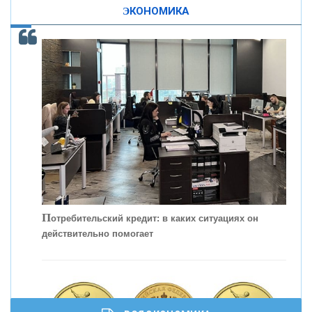
ЭКОНОМИКА
КОНТАКТЫ
С
корость - один из главных трендов в
кредитовании бизнеса - «Интервью»
П
отребительский кредит: в каких ситуациях он
действительно помогает