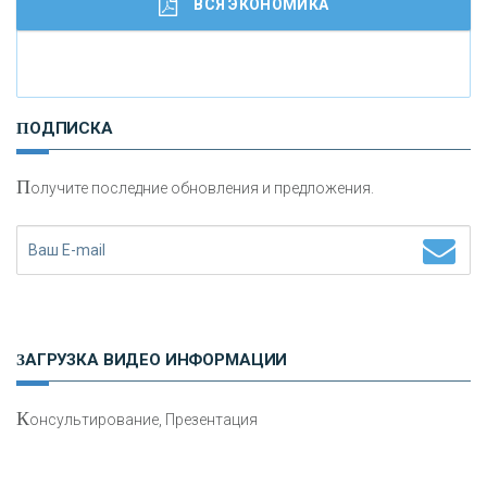
ВСЯ ЭКОНОМИКА
И
нвестиционные золотые монеты как средство
ПОДПИСКА
сохранения и увеличения капитала
П
олучите последние обновления и предложения.
Н
етворкинг для предпринимателей
ЗАГРУЗКА ВИДЕО ИНФОРМАЦИИ
К
онсультирование, Презентация