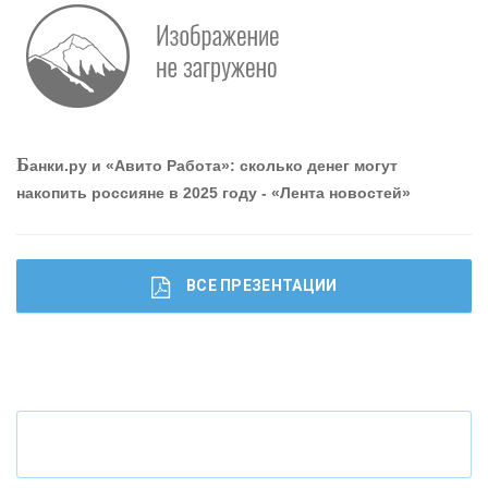
Р
абота мечты. Что банки делают для того, чтобы
привлечь и удержать персонал - «Интервью»
О
шибки при покупке подержанного авто
Б
анки.ру и «Авито Работа»: сколько денег могут
накопить россияне в 2025 году - «Лента новостей»
ВСЕ ПРЕЗЕНТАЦИИ
Ч
то будет с наличными деньгами при цифровом
рубле