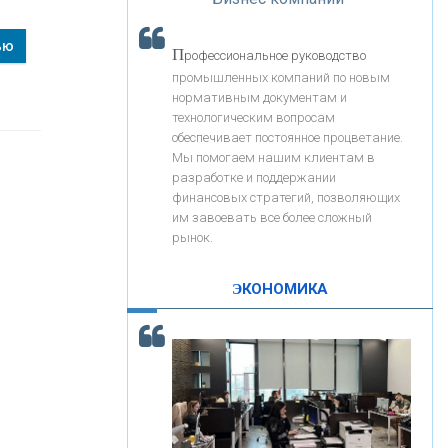
«Интервью»
«ЗАПСИБКОМБАНК»
ью
П
рофессиональное руководство
«РОСЕВРОБАНК»
промышленных компаний по новым
нормативным документам и
технологическим вопросам
«ПРЕСС-СЛУЖБА ВТБ24»
обеспечивает постоянное процветание.
Мы помогаем нашим клиентам в
разработке и поддержании
«АВТОГРАДБАНК»
финансовых стратегий, позволяющих
им завоевать все более сложный
рынок.
«ПРОМРЕГИОНБАНК»
ЭКОНОМИКА
С
корость - один из главных трендов в
ОНАС
кредитовании бизнеса - «Интервью»
КОНТАКТЫ