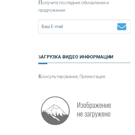
П
олучите последние обновления и
предложения.
Н
етворкинг для предпринимателей
ЗАГРУЗКА ВИДЕО ИНФОРМАЦИИ
О
шибки при покупке подержанного
К
онсультирование, Презентация
авто