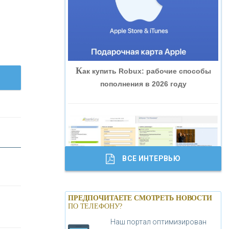
«ВНЕШПРОМБАНК»
«БАНК ЮГРА»
К
ак купить Robux: рабочие способы
«БАНК ГЛОБЭКС»
пополнения в 2026 году
«СОВКОМБАНК»
«ТРАСТ»
ВСЕ ИНТЕРВЬЮ
«ГАЗПРОМБАНК»
Б
анки.ру обновил логотип впервые за
«МОСКОВСКИЙ КРЕДИТНЫЙ
ПРЕДПОЧИТАЕТЕ СМОТРЕТЬ НОВОСТИ
19 лет - «Лента новостей»
ПО ТЕЛЕФОНУ?
БАНК»
Наш портал оптимизирован