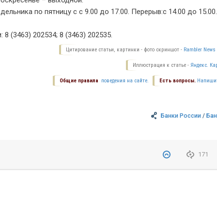
. Воскресенье – выходной.
ьника по пятницу с с 9.00 до 17.00. Перерыв:с 14.00 до 15.00.
 (3463) 202534; 8 (3463) 202535.
Цитирование статьи, картинки - фото скриншот -
Rambler News 
Иллюстрация к статье -
Яндекс. Ка
Общие правила
поведения на сайте.
Есть вопросы.
Напиши
Банки России
/
Бан
171