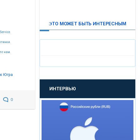
ВТБ24
ЭТО МОЖЕТ БЫТЬ ИНТЕРЕСНЫМ
«МОСКОВСКИЙ
Service.
ИНДУСТРИАЛЬНЫЙ БАНК»
ртинки.
те нам.
«ПАО МОСОБЛБАНК»
«БАНК САНКТ-ПЕТЕРБУРГ»
к Югра
ИНТЕРВЬЮ
«ПРОМСВЯЗЬБАНК»
0
«НОВИКОМБАНК»
«СМП БАНК»