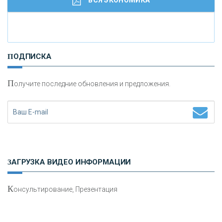
И
нвестиционные золотые монеты как средство
ПОДПИСКА
сохранения и увеличения капитала
П
олучите последние обновления и предложения.
Н
етворкинг для предпринимателей
ЗАГРУЗКА ВИДЕО ИНФОРМАЦИИ
К
онсультирование, Презентация