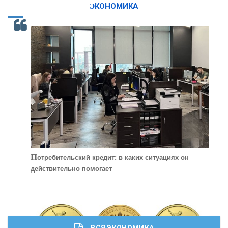
ЭКОНОМИКА
КОНТАКТЫ
С
корость - один из главных трендов в
кредитовании бизнеса - «Интервью»
П
отребительский кредит: в каких ситуациях он
действительно помогает
ВСЯ ЭКОНОМИКА