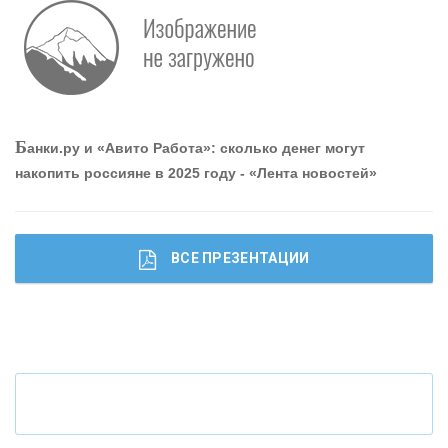
Р
абота мечты. Что банки делают для того, чтобы
привлечь и удержать персонал - «Интервью»
О
шибки при покупке подержанного авто
Б
анки.ру и «Авито Работа»: сколько денег могут
накопить россияне в 2025 году - «Лента новостей»
ВСЕ ПРЕЗЕНТАЦИИ
Ч
то будет с наличными деньгами при цифровом
рубле