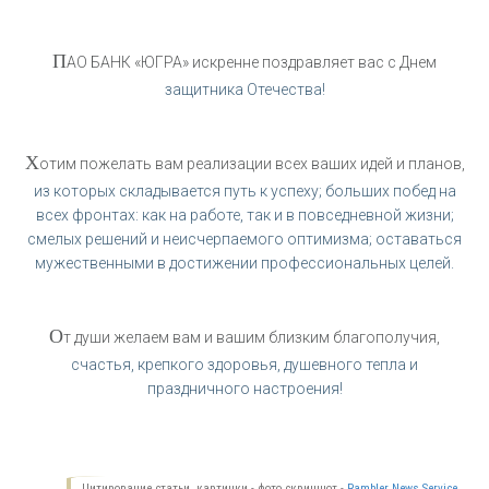
П
АО БАНК «ЮГРА» искренне поздравляет вас с Днем
защитника Отечества!
Х
отим пожелать вам реализации всех ваших идей и планов,
из которых складывается путь к успеху; больших побед на
всех фронтах: как на работе, так и в повседневной жизни;
смелых решений и неисчерпаемого оптимизма; оставаться
мужественными в достижении профессиональных целей.
О
т души желаем вам и вашим близким благополучия,
счастья, крепкого здоровья, душевного тепла и
праздничного настроения!
Цитирование статьи, картинки - фото скриншот -
Rambler News Service.