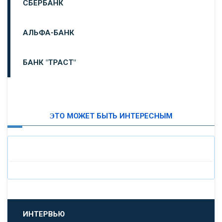
СБЕРБАНК
АЛЬФА-БАНК
БАНК "ТРАСТ"
ВТБ24
ЭТО МОЖЕТ БЫТЬ ИНТЕРЕСНЫМ
«МОСКОВСКИЙ ИНДУСТРИАЛЬНЫЙ БАНК»
«ПАО МОСОБЛБАНК»
«БАНК САНКТ-ПЕТЕРБУРГ»
«ПРОМСВЯЗЬБАНК»
ИНТЕРВЬЮ