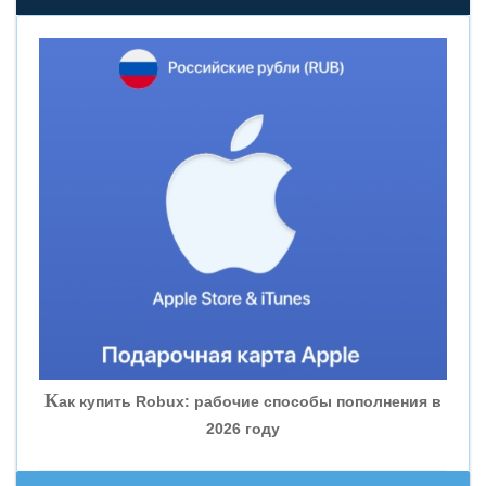
«НОВИКОМБАНК»
«СМП БАНК»
«ВНЕШПРОМБАНК»
«БАНК ЮГРА»
«БАНК ГЛОБЭКС»
«СОВКОМБАНК»
К
ак купить Robux: рабочие способы пополнения в
2026 году
«ТРАСТ»