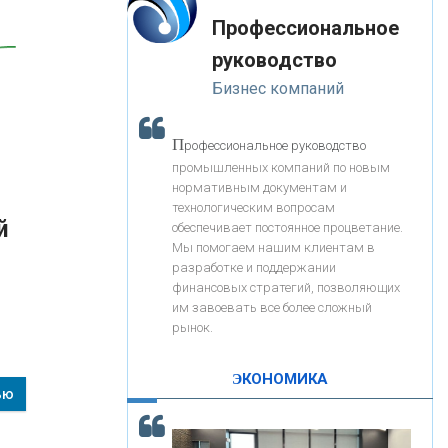
«Интервью»
-- Лучшее, что можно сделать с хорошим советом, это
«ЗАПСИБКОМБАНК»
Профессиональное
пропустить его мимо ушей. Он никогда не бывает
полезен никому, кроме того, кто его дал.
руководство
-- Люблю давать советы и очень не люблю, когда их
«РОСЕВРОБАНК»
Бизнес компаний
дают мне.
«ПРЕСС-СЛУЖБА ВТБ24»
П
рофессиональное руководство
промышленных компаний по новым
нормативным документам и
«АВТОГРАДБАНК»
технологическим вопросам
й
обеспечивает постоянное процветание.
Мы помогаем нашим клиентам в
«ПРОМРЕГИОНБАНК»
разработке и поддержании
финансовых стратегий, позволяющих
им завоевать все более сложный
С
корость - один из главных трендов в
ОНАС
рынок.
кредитовании бизнеса - «Интервью»
КОНТАКТЫ
ЭКОНОМИКА
ью