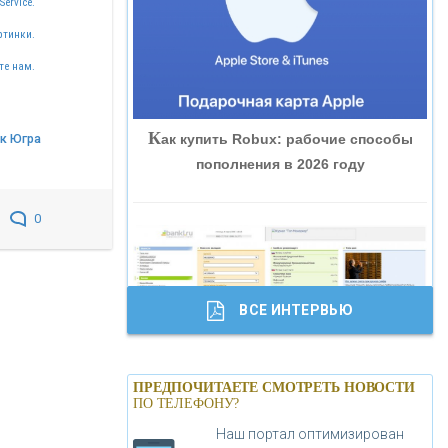
Service.
«ВНЕШПРОМБАНК»
ртинки.
те нам.
«БАНК ЮГРА»
К
ак купить Robux: рабочие способы
к Югра
«БАНК ГЛОБЭКС»
пополнения в 2026 году
«СОВКОМБАНК»
0
«ТРАСТ»
ВСЕ ИНТЕРВЬЮ
«ГАЗПРОМБАНК»
Б
анки.ру обновил логотип впервые за
«МОСКОВСКИЙ КРЕДИТНЫЙ
ПРЕДПОЧИТАЕТЕ СМОТРЕТЬ НОВОСТИ
19 лет - «Лента новостей»
ПО ТЕЛЕФОНУ?
БАНК»
Наш портал оптимизирован