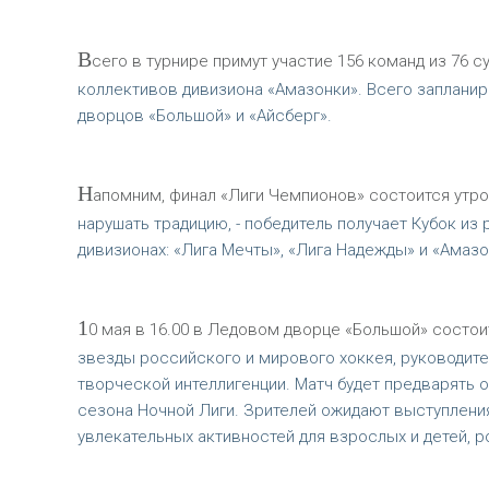
В
сего в турнире примут участие 156 команд из 76
коллективов дивизиона «Амазонки». Всего запланир
дворцов «Большой» и «Айсберг».
Н
апомним, финал «Лиги Чемпионов» состоится утром 
нарушать традицию, - победитель получает Кубок из
дивизионах: «Лига Мечты», «Лига Надежды» и «Амазо
1
0 мая в 16.00 в Ледовом дворце «Большой» состои
звезды российского и мирового хоккея, руководите
творческой интеллигенции. Матч будет предварять 
сезона Ночной Лиги. Зрителей ожидают выступления
увлекательных активностей для взрослых и детей, 