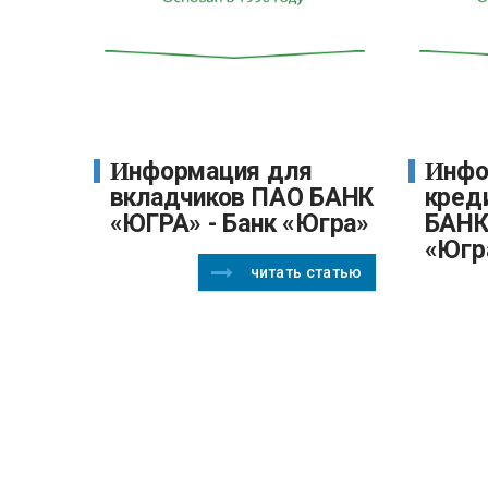
Информация для
Информация для
вкладчиков ПАО БАНК
кред
«ЮГРА» - Банк «Югра»
БАНК
«Югр
читать статью