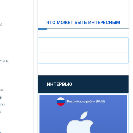
ВТБ24
ЭТО МОЖЕТ БЫТЬ ИНТЕРЕСНЫМ
х
«МОСКОВСКИЙ
ИНДУСТРИАЛЬНЫЙ БАНК»
«ПАО МОСОБЛБАНК»
ся в
«БАНК САНКТ-ПЕТЕРБУРГ»
ИНТЕРВЬЮ
«ПРОМСВЯЗЬБАНК»
ие
и
«НОВИКОМБАНК»
го
а
«СМП БАНК»