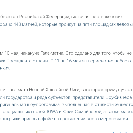
 субъектов Российской Федерации, включая шесть женских
овано 448 матчей, которые пройдут на пяти площадках ледовы
10 мая, накануне Гала-матча. Это сделано для того, чтобы не
 рук Президента страны. С 11 по 16 мая за первенство поборют
нки».
тся Гала-матч Ночной Хоккейной Лиги, в котором примут участ
ли государства и ряда субъектов, представители шоу-бизнеса 
оригинальная шоу-программа, выполненная в стилистике шесто
 специальных гостей: IOWA и Юлии Самойловой, а также масс
розыгрыши призов в фойе на протяжении всего мероприятия.