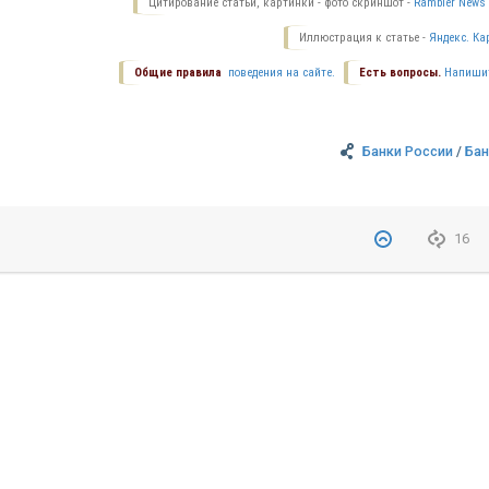
Цитирование статьи, картинки - фото скриншот -
Rambler News 
Иллюстрация к статье -
Яндекс. Ка
Общие правила
поведения на сайте.
Есть вопросы.
Напиши
Банки России
/
Бан
16