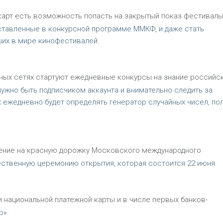
карт есть возможность попасть на закрытый показ фестиваль
дставленные в конкурсной программе ММКФ, и даже стать
ших в мире кинофестивалей.
ных сетях стартуют ежедневные конкурсы на знание российск
нужно быть подписчиком аккаунта и внимательно следить за
 ежедневно будет определять генератор случайных чисел, по
ение на красную дорожку Московского международного
ственную церемонию открытия, которая состоится 22 июня.
и национальной платежной карты и в числе первых банков-
р».