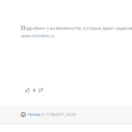
П
одробнее о возможностях, которые дарит национал
www.mironline.ru
0
Руслан
от
17-06-2017, 20:24