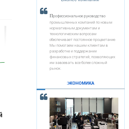
«Интервью»
«ЗАПСИБКОМБАНК»
П
рофессиональное руководство
«РОСЕВРОБАНК»
промышленных компаний по новым
нормативным документам и
технологическим вопросам
«ПРЕСС-СЛУЖБА ВТБ24»
обеспечивает постоянное процветание.
Мы помогаем нашим клиентам в
разработке и поддержании
«АВТОГРАДБАНК»
финансовых стратегий, позволяющих
им завоевать все более сложный
рынок.
«ПРОМРЕГИОНБАНК»
ЭКОНОМИКА
С
корость - один из главных трендов в
ОНАС
кредитовании бизнеса - «Интервью»
КОНТАКТЫ
й