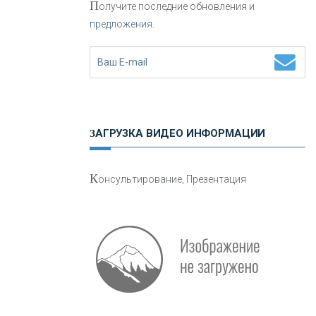
П
олучите последние обновления и
предложения.
Н
етворкинг для предпринимателей
ЗАГРУЗКА ВИДЕО ИНФОРМАЦИИ
О
шибки при покупке подержанного
К
онсультирование, Презентация
авто