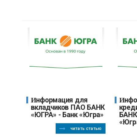
Информация для
Информация для
вкладчиков ПАО БАНК
кред
«ЮГРА» - Банк «Югра»
БАНК
«Югр
читать статью