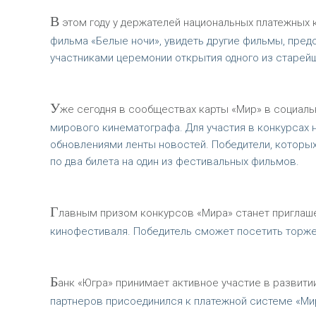
В
этом году у держателей национальных платежных 
фильма «Белые ночи», увидеть другие фильмы, пре
участниками церемонии открытия одного из старей
У
же сегодня в сообществах карты «Мир» в социаль
мирового кинематографа. Для участия в конкурсах 
обновлениями ленты новостей. Победители, которых
по два билета на один из фестивальных фильмов.
Г
лавным призом конкурсов «Мира» станет приглаш
кинофестиваля. Победитель сможет посетить торже
Б
анк «Югра» принимает активное участие в развити
партнеров присоединился к платежной системе «Ми