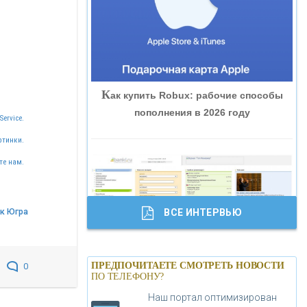
«ВНЕШПРОМБАНК»
«БАНК ЮГРА»
К
ак купить Robux: рабочие способы
«БАНК ГЛОБЭКС»
пополнения в 2026 году
Service.
«СОВКОМБАНК»
ртинки.
те нам.
«ТРАСТ»
к Югра
ВСЕ ИНТЕРВЬЮ
«ГАЗПРОМБАНК»
Б
анки.ру обновил логотип впервые за
«МОСКОВСКИЙ КРЕДИТНЫЙ
ПРЕДПОЧИТАЕТЕ СМОТРЕТЬ НОВОСТИ
0
19 лет - «Лента новостей»
ПО ТЕЛЕФОНУ?
БАНК»
Наш портал оптимизирован