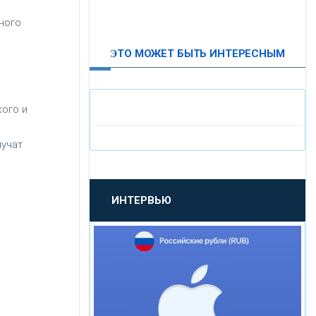
ВТБ24
ного
ЭТО МОЖЕТ БЫТЬ ИНТЕРЕСНЫМ
«МОСКОВСКИЙ
ИНДУСТРИАЛЬНЫЙ БАНК»
ого и
«ПАО МОСОБЛБАНК»
лучат
«БАНК САНКТ-ПЕТЕРБУРГ»
ИНТЕРВЬЮ
«ПРОМСВЯЗЬБАНК»
«НОВИКОМБАНК»
«СМП БАНК»