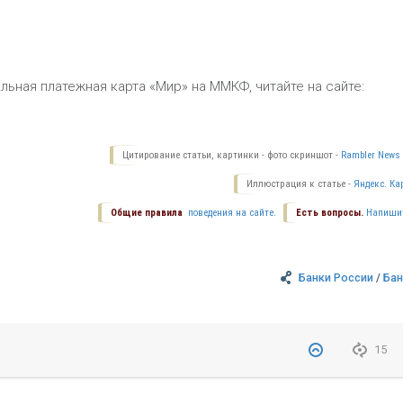
ьная платежная карта «Мир» на ММКФ, читайте на сайте:
Цитирование статьи, картинки - фото скриншот -
Rambler News 
Иллюстрация к статье -
Яндекс. Ка
Общие правила
поведения на сайте.
Есть вопросы.
Напиши
Банки России
/
Бан
15