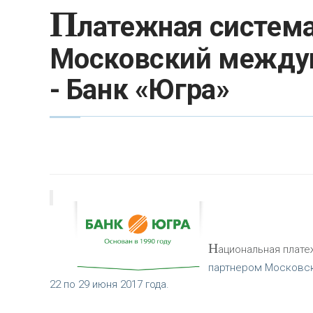
П
латежная система
Московский между
- Банк «Югра»
Н
ациональная плате
партнером Московск
22 по 29 июня 2017 года.