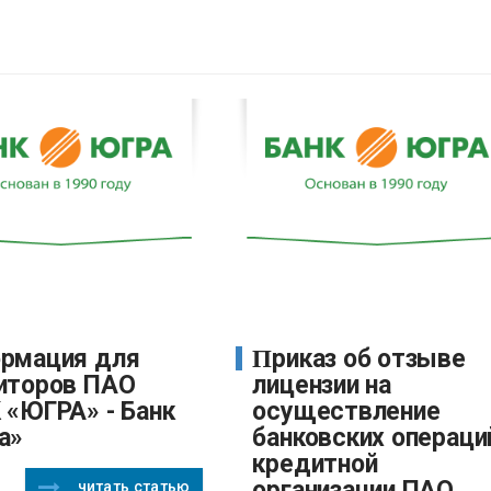
Приказ об отзыве
иторов ПАО
лицензии на
 «ЮГРА» - Банк
осуществление
а»
банковских операци
кредитной
организации ПАО
читать статью