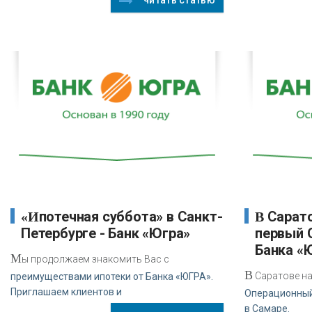
читать статью
«Ипотечная суббота» в Санкт-
В Саратове начал работу
Петербурге - Банк «Югра»
первый 
Банка «
М
ы продолжаем знакомить Вас с
В
Саратове на
преимуществами ипотеки от Банка «ЮГРА».
Приглашаем клиентов и
Операционный
в Самаре.