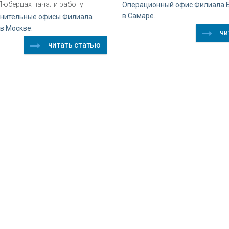
Люберцах начали работу
Операционный офис Филиала 
в Самаре.
нительные офисы Филиала
в Москве.
чи
читать статью