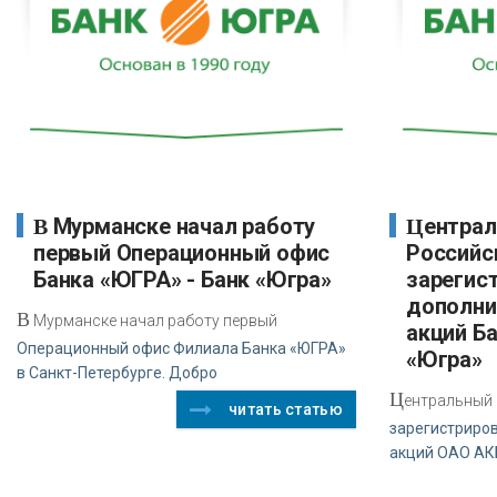
В Мурманске начал работу
Центральный Банк
первый Операционный офис
Российс
Банка «ЮГРА» - Банк «Югра»
зарегис
дополни
В
Мурманске начал работу первый
акций Ба
Операционный офис Филиала Банка «ЮГРА»
«Югра»
в Санкт-Петербурге. Добро
Ц
ентральный 
читать статью
зарегистриро
акций ОАО АК