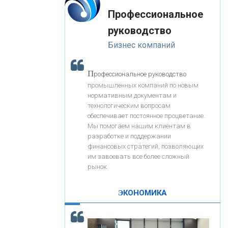
«Интервью»
-- Лучшее, что можно сделать с хорошим советом, это
«ЗАПСИБКОМБАНК»
Профессиональное
пропустить его мимо ушей. Он никогда не бывает
полезен никому, кроме того, кто его дал.
руководство
-- Люблю давать советы и очень не люблю, когда их
«РОСЕВРОБАНК»
Бизнес компаний
дают мне.
«ПРЕСС-СЛУЖБА ВТБ24»
П
рофессиональное руководство
промышленных компаний по новым
нормативным документам и
«АВТОГРАДБАНК»
технологическим вопросам
обеспечивает постоянное процветание.
Мы помогаем нашим клиентам в
«ПРОМРЕГИОНБАНК»
разработке и поддержании
финансовых стратегий, позволяющих
им завоевать все более сложный
С
корость - один из главных трендов в
ОНАС
рынок.
кредитовании бизнеса - «Интервью»
КОНТАКТЫ
ЭКОНОМИКА