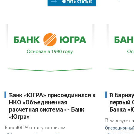
читать статью
Банк «ЮГРА» присоединился к
В Барнауле начал работу
НКО «Объединенная
первый 
расчетная система» - Банк
Банка «
«Югра»
В
Барнауле на
Б
анк «ЮГРА» стал участником
Операционный