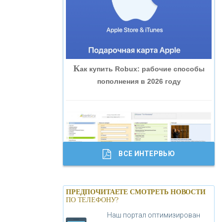
«ВНЕШПРОМБАНК»
«БАНК ЮГРА»
К
ак купить Robux: рабочие способы
«БАНК ГЛОБЭКС»
пополнения в 2026 году
«СОВКОМБАНК»
«ТРАСТ»
ВСЕ ИНТЕРВЬЮ
«ГАЗПРОМБАНК»
Б
анки.ру обновил логотип впервые за
«МОСКОВСКИЙ КРЕДИТНЫЙ
ПРЕДПОЧИТАЕТЕ СМОТРЕТЬ НОВОСТИ
19 лет - «Лента новостей»
ПО ТЕЛЕФОНУ?
БАНК»
Наш портал оптимизирован