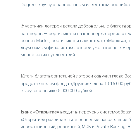
Degree, вручную расписанным известным российски
У
частники лотереи делали добровольные благотвор
партнеров — сертификаты на консьерж-сервис от Б
коньяк Martell, сертификаты в кинотеатр «Москва», 
двум самым финалистам лотереи уже в конце вечера
менее ярких путешествий.
И
тоги благотворительной лотереи озвучил глава Bos
представителям фонда «Друзья» чек на 1 016 000 ру
выручено свыше 5 000 000 рублей.
Б
анк «Открытие»
входит в перечень системообраз
«Открытие» развивает все основные направления б
инвестиционный, розничный, МСБ и Private Banking.