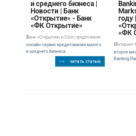
и среднего бизнеса |
Banki
Новости | Банк
Mark
«Открытие» - Банк
году 
«ФК Открытие»
«Отк
«ФК 
Б
анк «Открытие» и Ozon предложили
И
нтернет-
онлайн-сервис кредитования малого
и среднего бизнеса
второе мес
Banking Ra
читать статью