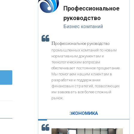
«Интервью»
-- Лучшее, что можно сделать с хорошим советом, это
«ЗАПСИБКОМБАНК»
Профессиональное
пропустить его мимо ушей. Он никогда не бывает
полезен никому, кроме того, кто его дал.
руководство
-- Люблю давать советы и очень не люблю, когда их
«РОСЕВРОБАНК»
Бизнес компаний
дают мне.
«ПРЕСС-СЛУЖБА ВТБ24»
П
рофессиональное руководство
промышленных компаний по новым
нормативным документам и
«АВТОГРАДБАНК»
технологическим вопросам
обеспечивает постоянное процветание.
Мы помогаем нашим клиентам в
«ПРОМРЕГИОНБАНК»
разработке и поддержании
финансовых стратегий, позволяющих
им завоевать все более сложный
С
корость - один из главных трендов в
ОНАС
рынок.
кредитовании бизнеса - «Интервью»
КОНТАКТЫ
ЭКОНОМИКА