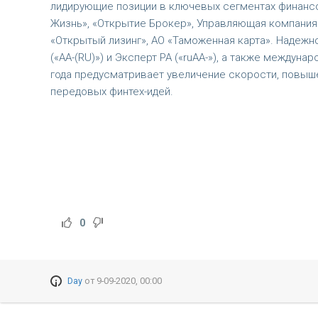
лидирующие позиции в ключевых сегментах финансов
Жизнь», «Открытие Брокер», Управляющая компания 
«Открытый лизинг», АО «Таможенная карта». Надежн
(«АА-(RU)») и Эксперт РА («ruAA-»), а также междуна
года предусматривает увеличение скорости, повыш
передовых финтех-идей.
0
Day
от
9-09-2020, 00:00