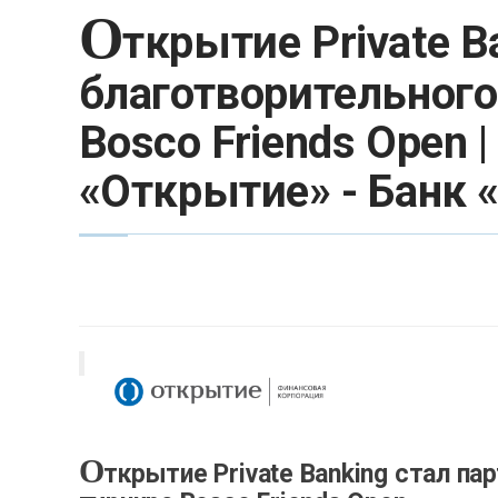
О
ткрытие Private B
благотворительного
Bosco Friends Open |
«Открытие» - Банк
О
ткрытие Private Banking стал п