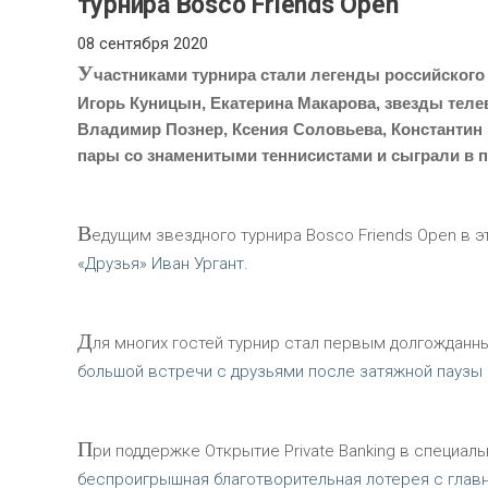
турнира Bosco Friends Open
08 сентября 2020
У
частниками турнира стали легенды российского
Игорь Куницын, Екатерина Макарова, звезды теле
Владимир Познер, Ксения Соловьева, Константин
пары со знаменитыми теннисистами и сыграли в 
В
едущим звездного турнира Bosco Friends Open в э
«Друзья» Иван Ургант.
Д
ля многих гостей турнир стал первым долгожданн
большой встречи с друзьями после затяжной паузы 
П
ри поддержке Открытие Private Banking в специаль
беспроигрышная благотворительная лотерея с гла