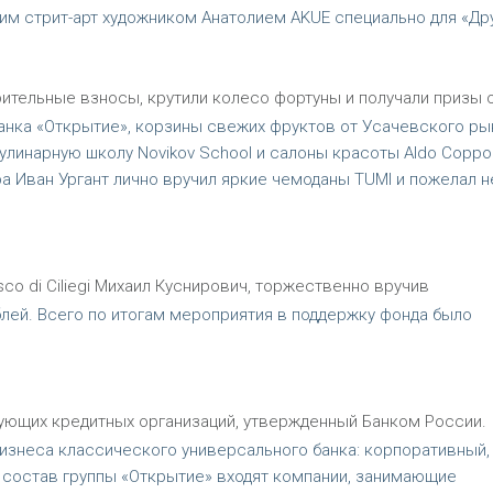
м стрит-арт художником Анатолием AKUE специально для «Дру
ительные взносы, крутили колесо фортуны и получали призы 
анка «Открытие», корзины свежих фруктов от Усачевского ры
кулинарную школу Novikov School и салоны красоты Aldo Coppol
 Иван Ургант лично вручил яркие чемоданы TUMI и пожелал н
co di Ciliegi Михаил Куснирович, торжественно вручив
блей. Всего по итогам мероприятия в поддержку фонда было
ующих кредитных организаций, утвержденный Банком России.
изнеса классического универсального банка: корпоративный,
 В состав группы «Открытие» входят компании, занимающие