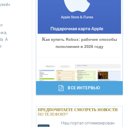
зей».
«ВНЕШПРОМБАНК»
«БАНК ЮГРА»
от
нка,
К
a. А
ак купить Robux: рабочие способы
«БАНК ГЛОБЭКС»
е
пополнения в 2026 году
«СОВКОМБАНК»
«ТРАСТ»
ВСЕ ИНТЕРВЬЮ
«ГАЗПРОМБАНК»
Б
анки.ру обновил логотип впервые за
«МОСКОВСКИЙ КРЕДИТНЫЙ
ПРЕДПОЧИТАЕТЕ СМОТРЕТЬ НОВОСТИ
19 лет - «Лента новостей»
ПО ТЕЛЕФОНУ?
БАНК»
Наш портал оптимизирован