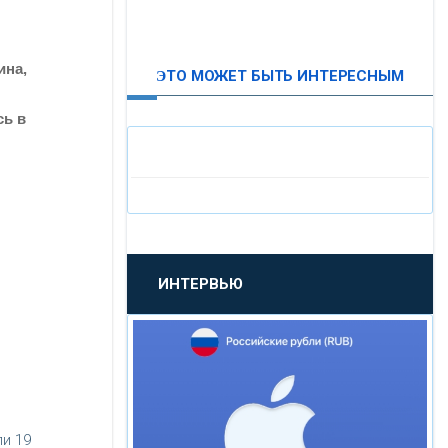
ВТБ24
ина,
ЭТО МОЖЕТ БЫТЬ ИНТЕРЕСНЫМ
«МОСКОВСКИЙ
ИНДУСТРИАЛЬНЫЙ БАНК»
сь в
«ПАО МОСОБЛБАНК»
«БАНК САНКТ-ПЕТЕРБУРГ»
ИНТЕРВЬЮ
«ПРОМСВЯЗЬБАНК»
«НОВИКОМБАНК»
«СМП БАНК»
и 19