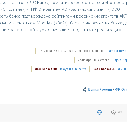
ого рынка: «РГС Банк», компании «Росгосстрах» и «Росгосст
«Открытие», «НПФ Открытие», АО «Балтийский лизинг», ООО
ость банка подтверждена рейтингами российских агентств АК
родным агентством Moody’s («Ba2»). Стратегия развития банка д
ение качества обслуживания клиентов, а также реализацию
Цитирование статьи, картинки - фото скриншот -
Rambler News 
Иллюстрация к статье -
Яндекс. Ка
Общие правила
поведения на сайте.
Есть вопросы.
Напиши
Банки России
/
ФК От
90