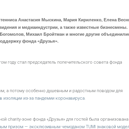
 тенниса Анастасия Мыскина, Мария Кириленко, Елена Весн
видения и медиаиндустрии, а также известные бизнесмены.
 Богомолов, Михаил Бройтман и многие другие объединили
поддержку фонда «Друзья».
том году стал председатель попечительского совета фонда
ым, а потому особенно душевным и радостным поводом для
в изоляции из-за пандемии коронавируса.
ной charity-зоне фонда «Друзья» для гостей была организована
вным призом — эксклюзивным чемоданом TUMI знаковой модел