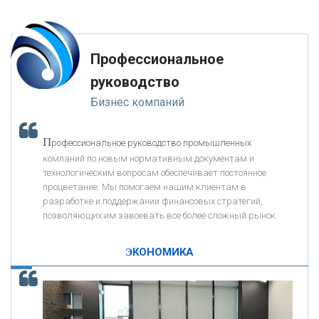
«ФК ОТКРЫТИЕ»
Профессиональное
«ЗАПСИБКОМБАНК»
руководство
Бизнес компаний
«РОСЕВРОБАНК»
П
рофессиональное руководство промышленных
«ПРЕСС-СЛУЖБА ВТБ24»
компаний по новым нормативным документам и
технологическим вопросам обеспечивает постоянное
процветание. Мы помогаем нашим клиентам в
«АВТОГРАДБАНК»
разработке и поддержании финансовых стратегий,
позволяющих им завоевать все более сложный рынок.
К
ак Система быстрых платежей за пять лет
«ПРОМРЕГИОНБАНК»
изменила финансовый рынок - «Интервью»
ЭКОНОМИКА
ОНАС
КОНТАКТЫ