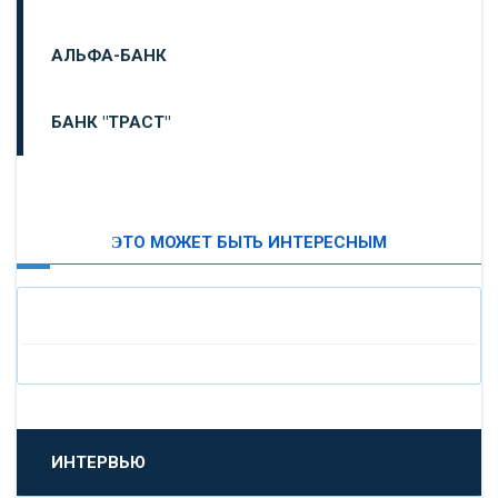
АЛЬФА-БАНК
БАНК "ТРАСТ"
ВТБ24
ЭТО МОЖЕТ БЫТЬ ИНТЕРЕСНЫМ
«МОСКОВСКИЙ ИНДУСТРИАЛЬНЫЙ БАНК»
«ПАО МОСОБЛБАНК»
«БАНК САНКТ-ПЕТЕРБУРГ»
«ПРОМСВЯЗЬБАНК»
ИНТЕРВЬЮ