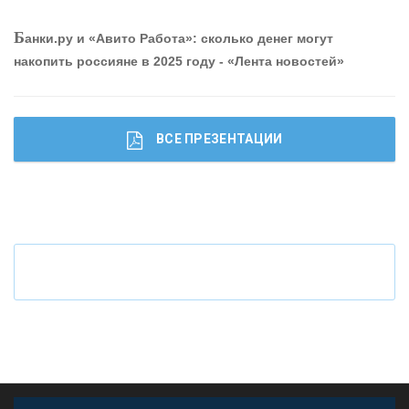
О
шибки при покупке подержанного авто
Р
абота мечты. Что банки делают для того, чтобы
Б
анки.ру и «Авито Работа»: сколько денег могут
привлечь и удержать персонал - «Интервью»
накопить россияне в 2025 году - «Лента новостей»
ВСЕ ПРЕЗЕНТАЦИИ
Ч
то будет с наличными деньгами при цифровом
рубле