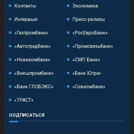
Контакты
Экономика
Интервью
Пресс-релизы
«Газпромбанк»
«РосЕвроБанк»
«Автоградбанк»
«Промсвязьбанк»
«Новикомбанк»
«СМП Банк»
«Внешпромбанк»
«Банк Югра»
«Банк ГЛОБЭКС»
«Совкомбанк»
«ТРАСТ»
ПОДПИСАТЬСЯ
П
олучить последние обновления и предложения.