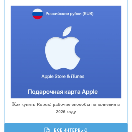
«НОВИКОМБАНК»
«СМП БАНК»
«ВНЕШПРОМБАНК»
«БАНК ЮГРА»
«БАНК ГЛОБЭКС»
«СОВКОМБАНК»
К
ак купить Robux: рабочие способы пополнения в
2026 году
«ТРАСТ»
«ГАЗПРОМБАНК»
ВСЕ ИНТЕРВЬЮ