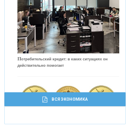
П
отребительский кредит: в каких ситуациях он
действительно помогает
С
корость - один из главных трендов в
кредитовании бизнеса - «Интервью»
ВСЯ ЭКОНОМИКА
И
нвестиционные золотые монеты как средство