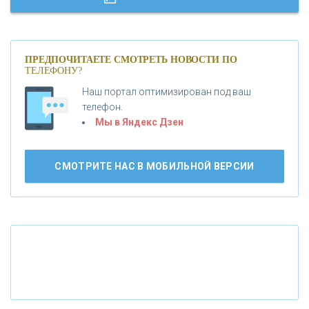
«МОСКОВСКИЙ КРЕДИТНЫЙ БАНК»
ПРЕДПОЧИТАЕТЕ СМОТРЕТЬ НОВОСТИ ПО
ТЕЛЕФОНУ?
«АБСОЛЮТ БАНК»
Наш портал оптимизирован под ваш
телефон.
Б
«БАНК ВОЗРОЖДЕНИЕ»
анки.ру обновил логотип впервые за 19 лет -
Мы в Яндекс Дзен
«Лента новостей»
АО «КРЕДИТ ЕВРОПА БАНК»
СМОТРИТЕ НАС В МОБИЛЬНОЙ ВЕРСИИ
«ТАТФОНДБАНК»
«РОССИЙСКИЙ КАПИТАЛ»
«НАЦИОНАЛЬНЫЙ КЛИРИНГОВЫЙ ЦЕНТР»