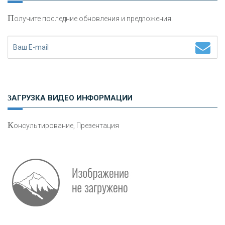
П
олучите последние обновления и предложения.
Н
етворкинг для предпринимателей
ЗАГРУЗКА ВИДЕО ИНФОРМАЦИИ
К
онсультирование, Презентация
О
шибки при покупке подержанного авто
Р
абота мечты. Что банки делают для того, чтобы