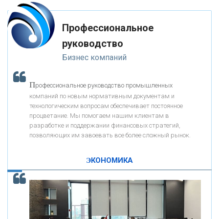
Профессиональное
«ЗАПСИБКОМБАНК»
руководство
Бизнес компаний
«РОСЕВРОБАНК»
П
рофессиональное руководство промышленных
«ПРЕСС-СЛУЖБА ВТБ24»
компаний по новым нормативным документам и
технологическим вопросам обеспечивает постоянное
процветание. Мы помогаем нашим клиентам в
«АВТОГРАДБАНК»
разработке и поддержании финансовых стратегий,
позволяющих им завоевать все более сложный рынок.
К
ак Система быстрых платежей за пять лет
«ПРОМРЕГИОНБАНК»
изменила финансовый рынок - «Интервью»
ЭКОНОМИКА
ОНАС
КОНТАКТЫ