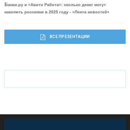
Б
анки.ру и «Авито Работа»: сколько денег могут
привлечь и удержать персонал - «Интервью»
накопить россияне в 2025 году - «Лента новостей»
ВСЕ ПРЕЗЕНТАЦИИ
Ч
то будет с наличными деньгами при цифровом
рубле