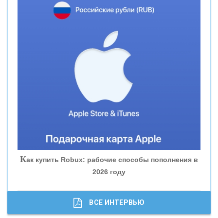
«СМП БАНК»
«ВНЕШПРОМБАНК»
«БАНК ЮГРА»
«БАНК ГЛОБЭКС»
«СОВКОМБАНК»
К
ак купить Robux: рабочие способы пополнения в
2026 году
«ТРАСТ»
«ГАЗПРОМБАНК»
ВСЕ ИНТЕРВЬЮ