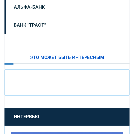
АЛЬФА-БАНК
БАНК "ТРАСТ"
ВТБ24
ЭТО МОЖЕТ БЫТЬ ИНТЕРЕСНЫМ
«МОСКОВСКИЙ ИНДУСТРИАЛЬНЫЙ БАНК»
«ПАО МОСОБЛБАНК»
«БАНК САНКТ-ПЕТЕРБУРГ»
«ПРОМСВЯЗЬБАНК»
ИНТЕРВЬЮ
«НОВИКОМБАНК»