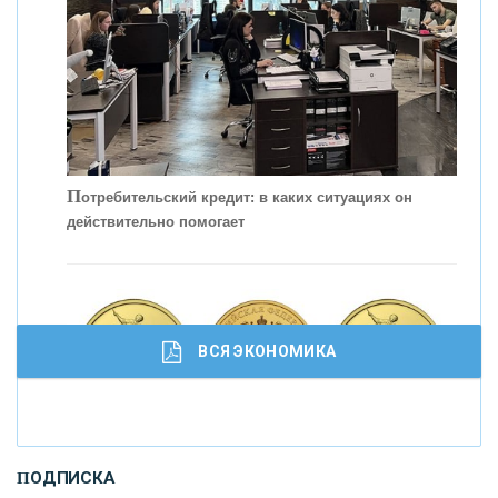
П
отребительский кредит: в каких ситуациях он
действительно помогает
С
корость - один из главных трендов в
кредитовании бизнеса - «Интервью»
ВСЯ ЭКОНОМИКА
И
нвестиционные золотые монеты как средство
ПОДПИСКА
сохранения и увеличения капитала