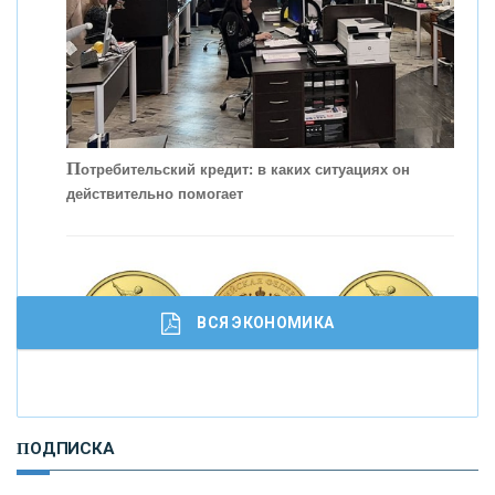
С
корость - один из главных трендов в
кредитовании бизнеса - «Интервью»
П
отребительский кредит: в каких ситуациях он
действительно помогает
ВСЯ ЭКОНОМИКА
И
нвестиционные золотые монеты как средство
ПОДПИСКА
сохранения и увеличения капитала