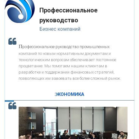
мимо ушей. Он никогда не бывает полезен никому, кроме того, кто его
«РОСЕВРОБАНК»
дал.
Профессиональное
-- Люблю давать советы и очень не люблю, когда их дают мне.
руководство
«ПРЕСС-СЛУЖБА ВТБ24»
Бизнес компаний
«АВТОГРАДБАНК»
П
рофессиональное руководство промышленных
К
компаний по новым нормативным документам и
ак Система быстрых платежей за пять лет
«ПРОМРЕГИОНБАНК»
технологическим вопросам обеспечивает постоянное
изменила финансовый рынок - «Интервью»
процветание. Мы помогаем нашим клиентам в
разработке и поддержании финансовых стратегий,
ОНАС
позволяющих им завоевать все более сложный рынок.
ЭКОНОМИКА
КОНТАКТЫ