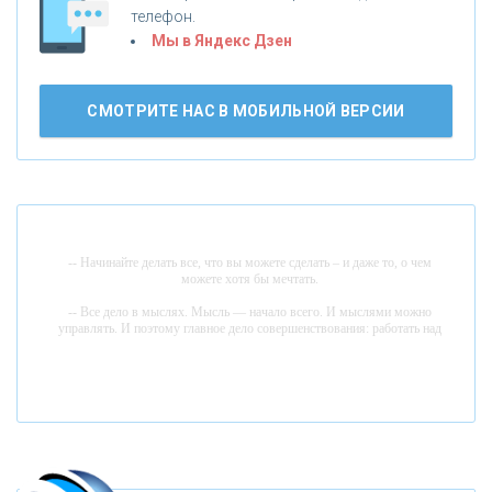
телефон.
Б
«БАНК ВОЗРОЖДЕНИЕ»
анки.ру обновил логотип впервые за 19 лет -
Мы в Яндекс Дзен
«Лента новостей»
АО «КРЕДИТ ЕВРОПА БАНК»
СМОТРИТЕ НАС В МОБИЛЬНОЙ ВЕРСИИ
«ТАТФОНДБАНК»
«РОССИЙСКИЙ КАПИТАЛ»
-- Начинайте делать все, что вы можете сделать – и даже то, о чем
можете хотя бы мечтать.
«НАЦИОНАЛЬНЫЙ КЛИРИНГОВЫЙ ЦЕНТР»
-- Все дело в мыслях. Мысль — начало всего. И мыслями можно
управлять. И поэтому главное дело совершенствования: работать над
мыслями.
«ФК ОТКРЫТИЕ»
-- Идите уверенно по направлению к мечте. Живите той жизнью,
которую вы сами себе придумали.
-- Самое большое богатство — это ум. Самая большая нищета —
«ЗАПСИБКОМБАНК»
глупость. Из всех страхов самый пугающий — самолюбование.
-- Лучшее, что можно сделать с хорошим советом, это пропустить его