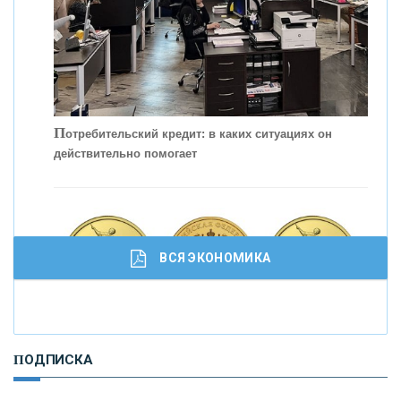
П
отребительский кредит: в каких ситуациях он
действительно помогает
С
корость - один из главных трендов в
кредитовании бизнеса - «Интервью»
ВСЯ ЭКОНОМИКА
И
нвестиционные золотые монеты как средство
ПОДПИСКА
сохранения и увеличения капитала