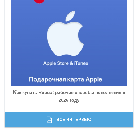
«СМП БАНК»
«ВНЕШПРОМБАНК»
«БАНК ЮГРА»
«БАНК ГЛОБЭКС»
«СОВКОМБАНК»
К
ак купить Robux: рабочие способы пополнения в
2026 году
«ТРАСТ»
«ГАЗПРОМБАНК»
ВСЕ ИНТЕРВЬЮ
«МОСКОВСКИЙ КРЕДИТНЫЙ БАНК»