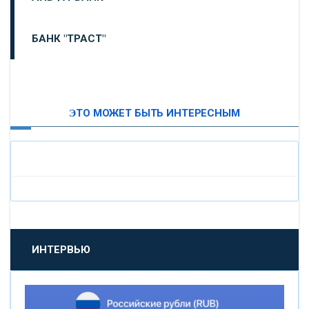
БАНК "ТРАСТ"
ВТБ24
ЭТО МОЖЕТ БЫТЬ ИНТЕРЕСНЫМ
«МОСКОВСКИЙ ИНДУСТРИАЛЬНЫЙ БАНК»
«ПАО МОСОБЛБАНК»
«БАНК САНКТ-ПЕТЕРБУРГ»
«ПРОМСВЯЗЬБАНК»
ИНТЕРВЬЮ
«НОВИКОМБАНК»