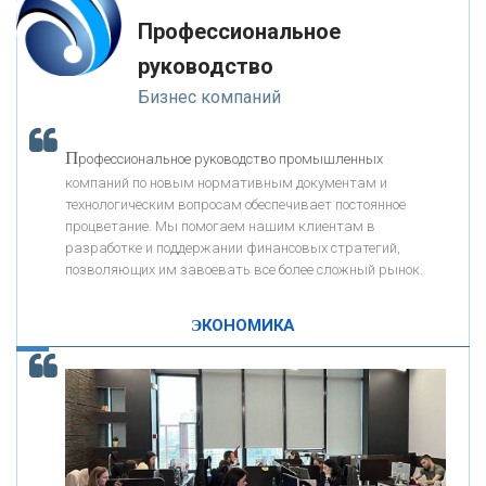
Профессиональное
«ЗАПСИБКОМБАНК»
руководство
Бизнес компаний
«РОСЕВРОБАНК»
П
рофессиональное руководство промышленных
«ПРЕСС-СЛУЖБА ВТБ24»
компаний по новым нормативным документам и
технологическим вопросам обеспечивает постоянное
процветание. Мы помогаем нашим клиентам в
«АВТОГРАДБАНК»
разработке и поддержании финансовых стратегий,
позволяющих им завоевать все более сложный рынок.
К
ак Система быстрых платежей за пять лет
«ПРОМРЕГИОНБАНК»
изменила финансовый рынок - «Интервью»
ЭКОНОМИКА
ОНАС
КОНТАКТЫ