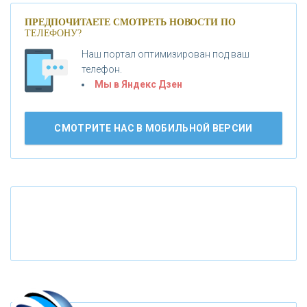
ПРЕДПОЧИТАЕТЕ СМОТРЕТЬ НОВОСТИ ПО
ТЕЛЕФОНУ?
«АБСОЛЮТ БАНК»
Наш портал оптимизирован под ваш
телефон.
Б
«БАНК ВОЗРОЖДЕНИЕ»
анки.ру обновил логотип впервые за 19 лет -
Мы в Яндекс Дзен
«Лента новостей»
АО «КРЕДИТ ЕВРОПА БАНК»
СМОТРИТЕ НАС В МОБИЛЬНОЙ ВЕРСИИ
«ТАТФОНДБАНК»
«РОССИЙСКИЙ КАПИТАЛ»
«НАЦИОНАЛЬНЫЙ КЛИРИНГОВЫЙ ЦЕНТР»
«ФК ОТКРЫТИЕ»