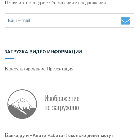
П
олучите последние обновления и предложения.
Н
етворкинг для предпринимателей
ЗАГРУЗКА ВИДЕО ИНФОРМАЦИИ
К
онсультирование, Презентация
О
шибки при покупке подержанного авто
Р
абота мечты. Что банки делают для того, чтобы
Б
анки.ру и «Авито Работа»: сколько денег могут
привлечь и удержать персонал - «Интервью»