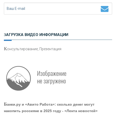
Н
етворкинг для предпринимателей
ЗАГРУЗКА ВИДЕО ИНФОРМАЦИИ
К
онсультирование, Презентация
О
шибки при покупке подержанного авто
Р
абота мечты. Что банки делают для того, чтобы
Б
анки.ру и «Авито Работа»: сколько денег могут
привлечь и удержать персонал - «Интервью»
накопить россияне в 2025 году - «Лента новостей»