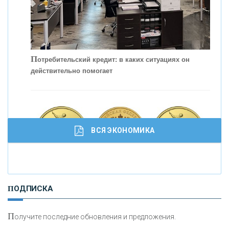
П
отребительский кредит: в каких ситуациях он
действительно помогает
С
корость - один из главных трендов в
кредитовании бизнеса - «Интервью»
ВСЯ ЭКОНОМИКА
И
нвестиционные золотые монеты как средство
ПОДПИСКА
сохранения и увеличения капитала
П
олучите последние обновления и предложения.