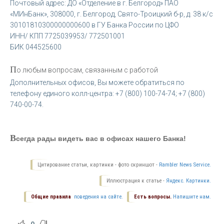
Почтовый адрес: ДО «Отделение в г. Белгород» ПАО
«МИнБанк», 308000, г. Белгород, Свято-Троицкий б-р, д. 38 к/с
30101810300000000600 в ГУ Банка России по ЦФО
ИНН/ КПП 7725039953/ 772501001
БИК 044525600
П
о любым вопросам, связанным с работой
Дополнительных офисов, Вы можете обратиться по
телефону единого колл-центра: +7 (800) 100-74-74; +7 (800)
740-00-74.
В
сегда рады видеть вас в офисах нашего Банка!
Цитирование статьи, картинки - фото скриншот -
Rambler News Service.
Иллюстрация к статье -
Яндекс. Картинки.
Общие правила
поведения на сайте.
Есть вопросы.
Напишите нам.