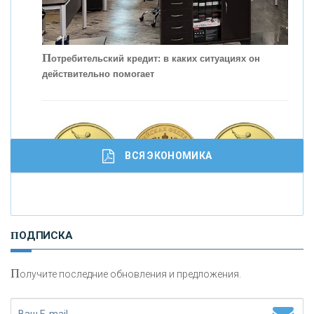
П
отребительский кредит: в каких ситуациях он
действительно помогает
С
корость - один из главных трендов в
кредитовании бизнеса - «Интервью»
ВСЯ ЭКОНОМИКА
И
нвестиционные золотые монеты как средство
ПОДПИСКА
сохранения и увеличения капитала
П
олучите последние обновления и предложения.