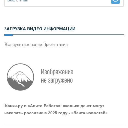
Н
етворкинг для предпринимателей
ЗАГРУЗКА ВИДЕО ИНФОРМАЦИИ
К
онсультирование, Презентация
О
шибки при покупке подержанного авто
Р
абота мечты. Что банки делают для того, чтобы
Б
анки.ру и «Авито Работа»: сколько денег могут
привлечь и удержать персонал - «Интервью»
накопить россияне в 2025 году - «Лента новостей»