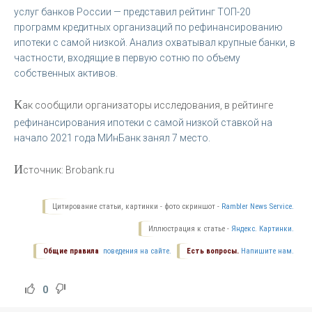
услуг банков России — представил рейтинг ТОП-20
программ кредитных организаций по рефинансированию
ипотеки с самой низкой. Анализ охватывал крупные банки, в
частности, входящие в первую сотню по объему
собственных активов.
К
ак сообщили организаторы исследования, в рейтинге
рефинансирования ипотеки с самой низкой ставкой на
начало 2021 года МИнБанк занял 7 место.
И
сточник: Brobank.ru
Цитирование статьи, картинки - фото скриншот -
Rambler News Service.
Иллюстрация к статье -
Яндекс. Картинки.
Общие правила
поведения на сайте.
Есть вопросы.
Напишите нам.
0