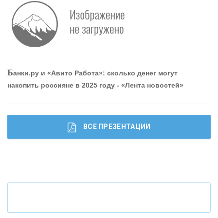
Р
абота мечты. Что банки делают для того, чтобы
привлечь и удержать персонал - «Интервью»
О
шибки при покупке подержанного авто
Б
анки.ру и «Авито Работа»: сколько денег могут
накопить россияне в 2025 году - «Лента новостей»
ВСЕ ПРЕЗЕНТАЦИИ
Ч
то будет с наличными деньгами при цифровом
рубле