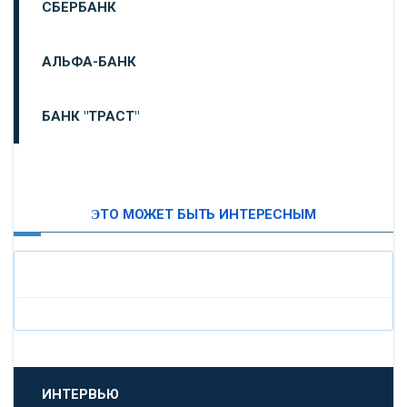
СБЕРБАНК
АЛЬФА-БАНК
БАНК "ТРАСТ"
ВТБ24
ЭТО МОЖЕТ БЫТЬ ИНТЕРЕСНЫМ
«МОСКОВСКИЙ ИНДУСТРИАЛЬНЫЙ БАНК»
«ПАО МОСОБЛБАНК»
«БАНК САНКТ-ПЕТЕРБУРГ»
«ПРОМСВЯЗЬБАНК»
ИНТЕРВЬЮ