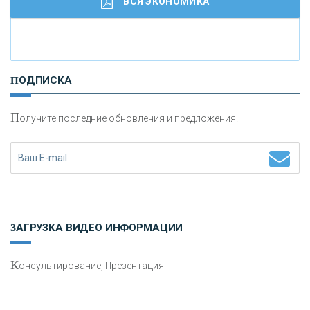
ВСЯ ЭКОНОМИКА
И
нвестиционные золотые монеты как средство
ПОДПИСКА
сохранения и увеличения капитала
П
олучите последние обновления и предложения.
Н
етворкинг для предпринимателей
ЗАГРУЗКА ВИДЕО ИНФОРМАЦИИ
К
онсультирование, Презентация