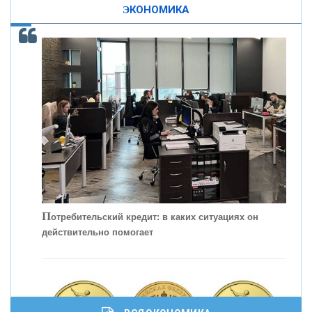
ЭКОНОМИКА
КОНТАКТЫ
С
корость - один из главных трендов в
кредитовании бизнеса - «Интервью»
П
отребительский кредит: в каких ситуациях он
действительно помогает