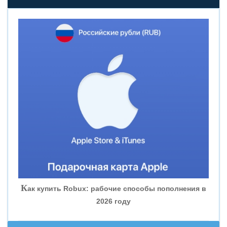
«НОВИКОМБАНК»
«СМП БАНК»
«ВНЕШПРОМБАНК»
«БАНК ЮГРА»
«БАНК ГЛОБЭКС»
«СОВКОМБАНК»
К
ак купить Robux: рабочие способы пополнения в
2026 году
«ТРАСТ»