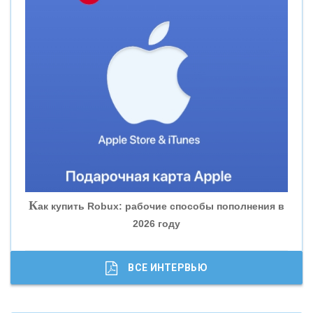
«СМП БАНК»
«ВНЕШПРОМБАНК»
«БАНК ЮГРА»
«БАНК ГЛОБЭКС»
«СОВКОМБАНК»
К
ак купить Robux: рабочие способы пополнения в
2026 году
«ТРАСТ»
«ГАЗПРОМБАНК»
ВСЕ ИНТЕРВЬЮ
«МОСКОВСКИЙ КРЕДИТНЫЙ БАНК»