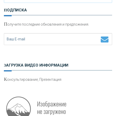
И
нвестиционные золотые монеты как средство
ПОДПИСКА
сохранения и увеличения капитала
П
олучите последние обновления и предложения.
Н
етворкинг для предпринимателей
ЗАГРУЗКА ВИДЕО ИНФОРМАЦИИ
К
онсультирование, Презентация
Р
абота мечты. Что банки делают для того, чтобы
привлечь и удержать персонал - «Интервью»