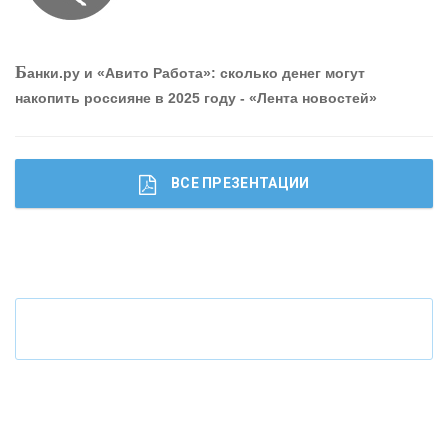
О
шибки при покупке подержанного авто
Б
анки.ру и «Авито Работа»: сколько денег могут
накопить россияне в 2025 году - «Лента новостей»
ВСЕ ПРЕЗЕНТАЦИИ
Ч
то будет с наличными деньгами при цифровом
рубле