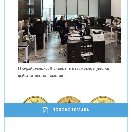
С
корость - один из главных трендов в
кредитовании бизнеса - «Интервью»
П
отребительский кредит: в каких ситуациях он
действительно помогает
ВСЯ ЭКОНОМИКА