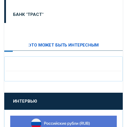
БАНК "ТРАСТ"
ВТБ24
ЭТО МОЖЕТ БЫТЬ ИНТЕРЕСНЫМ
«МОСКОВСКИЙ ИНДУСТРИАЛЬНЫЙ БАНК»
«ПАО МОСОБЛБАНК»
«БАНК САНКТ-ПЕТЕРБУРГ»
«ПРОМСВЯЗЬБАНК»
ИНТЕРВЬЮ
«НОВИКОМБАНК»