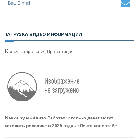
Н
етворкинг для предпринимателей
ЗАГРУЗКА ВИДЕО ИНФОРМАЦИИ
К
онсультирование, Презентация
О
шибки при покупке подержанного авто
Р
абота мечты. Что банки делают для того, чтобы
Б
анки.ру и «Авито Работа»: сколько денег могут
привлечь и удержать персонал - «Интервью»
накопить россияне в 2025 году - «Лента новостей»