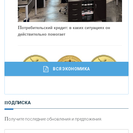
П
отребительский кредит: в каких ситуациях он
действительно помогает
С
корость - один из главных трендов в
кредитовании бизнеса - «Интервью»
ВСЯ ЭКОНОМИКА
И
нвестиционные золотые монеты как средство
ПОДПИСКА
сохранения и увеличения капитала
П
олучите последние обновления и предложения.