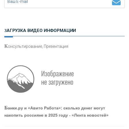
Н
етворкинг для предпринимателей
ЗАГРУЗКА ВИДЕО ИНФОРМАЦИИ
К
онсультирование, Презентация
О
шибки при покупке подержанного авто
Р
абота мечты. Что банки делают для того, чтобы
Б
анки.ру и «Авито Работа»: сколько денег могут
привлечь и удержать персонал - «Интервью»
накопить россияне в 2025 году - «Лента новостей»