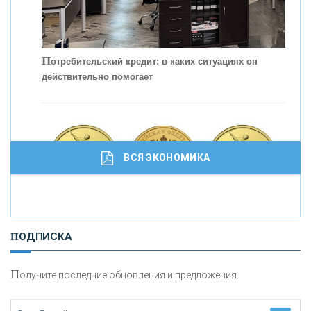
П
отребительский кредит: в каких ситуациях он
действительно помогает
С
корость - один из главных трендов в
кредитовании бизнеса - «Интервью»
ВСЯ ЭКОНОМИКА
И
нвестиционные золотые монеты как средство
ПОДПИСКА
сохранения и увеличения капитала
П
олучите последние обновления и предложения.