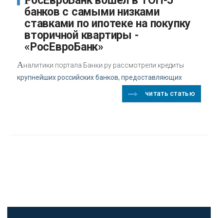
РосЕвроБанк вошёл в ТОП-5
банков с самыми низками
ставками по ипотеке на покупку
вторичной квартиры -
«РосЕвроБанк»
А
налитики портала Банки.ру рассмотрели кредиты
крупнейших российских банков, предоставляющих
читать статью