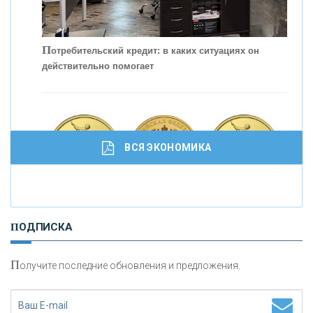
П
отребительский кредит: в каких ситуациях он
действительно помогает
С
корость - один из главных трендов в
кредитовании бизнеса - «Интервью»
ВСЯ ЭКОНОМИКА
И
нвестиционные золотые монеты как средство
ПОДПИСКА
сохранения и увеличения капитала
П
олучите последние обновления и предложения.