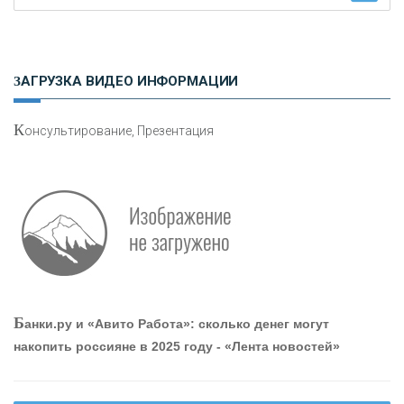
Н
етворкинг для предпринимателей
ЗАГРУЗКА ВИДЕО ИНФОРМАЦИИ
К
онсультирование, Презентация
О
шибки при покупке подержанного авто
Р
абота мечты. Что банки делают для того, чтобы
Б
анки.ру и «Авито Работа»: сколько денег могут
привлечь и удержать персонал - «Интервью»
накопить россияне в 2025 году - «Лента новостей»