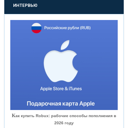
«ПРОМСВЯЗЬБАНК»
ИНТЕРВЬЮ
«НОВИКОМБАНК»
«СМП БАНК»
«ВНЕШПРОМБАНК»
«БАНК ЮГРА»
«БАНК ГЛОБЭКС»
«СОВКОМБАНК»
К
ак купить Robux: рабочие способы пополнения в
2026 году
«ТРАСТ»