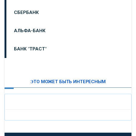
СБЕРБАНК
АЛЬФА-БАНК
БАНК "ТРАСТ"
ВТБ24
ЭТО МОЖЕТ БЫТЬ ИНТЕРЕСНЫМ
«МОСКОВСКИЙ ИНДУСТРИАЛЬНЫЙ БАНК»
«ПАО МОСОБЛБАНК»
«БАНК САНКТ-ПЕТЕРБУРГ»