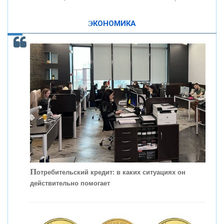
ЭКОНОМИКА
КОНТАКТЫ
С
корость - один из главных трендов в
кредитовании бизнеса - «Интервью»
П
отребительский кредит: в каких ситуациях он
действительно помогает