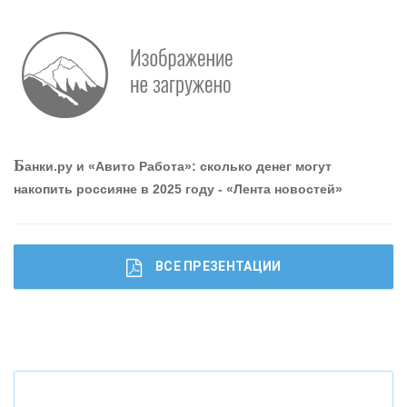
Р
абота мечты. Что банки делают для того, чтобы
привлечь и удержать персонал - «Интервью»
О
шибки при покупке подержанного авто
Б
анки.ру и «Авито Работа»: сколько денег могут
накопить россияне в 2025 году - «Лента новостей»
ВСЕ ПРЕЗЕНТАЦИИ
Ч
то будет с наличными деньгами при цифровом
рубле