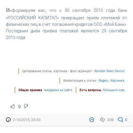
И
нформируем вас, что с 30 сентября 2015 года банк
«РОССИЙСКИЙ КАПИТАЛ» прекращает приём платежей от
физических лиц в счёт погашения кредитов ООО «Мой Банк».
Последним днём приёма платежей является 29 сентября
2015 года.
Цитирование статьи, картинки - фото скриншот -
Rambler News Service.
Иллюстрация к статье -
Яндекс. Картинки.
Общие правила
поведения на сайте.
Есть вопросы.
Напишите нам.
0
2-10-2015, 23:30
208
0