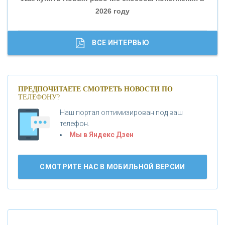
2026 году
«ТРАСТ»
«ГАЗПРОМБАНК»
ВСЕ ИНТЕРВЬЮ
«МОСКОВСКИЙ КРЕДИТНЫЙ БАНК»
ПРЕДПОЧИТАЕТЕ СМОТРЕТЬ НОВОСТИ ПО
ТЕЛЕФОНУ?
«АБСОЛЮТ БАНК»
Наш портал оптимизирован под ваш
телефон.
Б
«БАНК ВОЗРОЖДЕНИЕ»
анки.ру обновил логотип впервые за 19 лет -
Мы в Яндекс Дзен
«Лента новостей»
АО «КРЕДИТ ЕВРОПА БАНК»
СМОТРИТЕ НАС В МОБИЛЬНОЙ ВЕРСИИ
«ТАТФОНДБАНК»
«РОССИЙСКИЙ КАПИТАЛ»