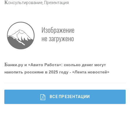
К
онсультирование, Презентация
Р
абота мечты. Что банки делают для того, чтобы
привлечь и удержать персонал - «Интервью»
О
шибки при покупке подержанного авто
Б
анки.ру и «Авито Работа»: сколько денег могут
накопить россияне в 2025 году - «Лента новостей»
ВСЕ ПРЕЗЕНТАЦИИ