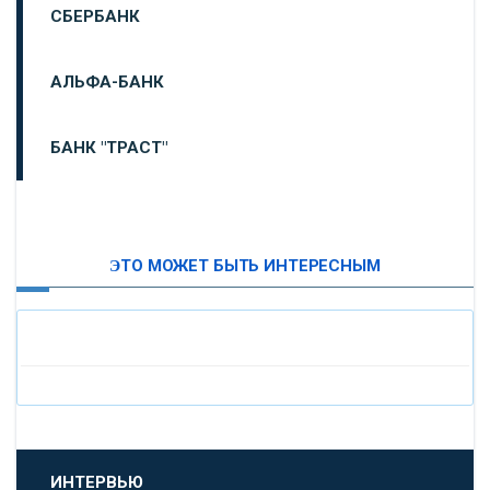
СБЕРБАНК
АЛЬФА-БАНК
БАНК "ТРАСТ"
ВТБ24
ЭТО МОЖЕТ БЫТЬ ИНТЕРЕСНЫМ
«МОСКОВСКИЙ ИНДУСТРИАЛЬНЫЙ БАНК»
«ПАО МОСОБЛБАНК»
«БАНК САНКТ-ПЕТЕРБУРГ»
«ПРОМСВЯЗЬБАНК»
ИНТЕРВЬЮ