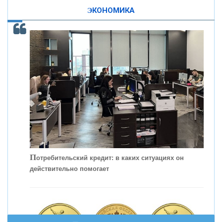
ЭКОНОМИКА
КОНТАКТЫ
С
корость - один из главных трендов в
кредитовании бизнеса - «Интервью»
П
отребительский кредит: в каких ситуациях он
действительно помогает