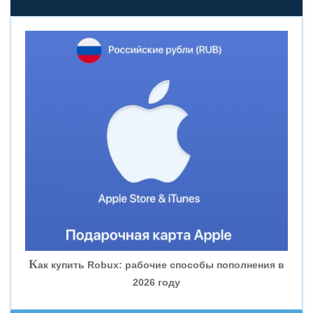
«НОВИКОМБАНК»
«СМП БАНК»
«ВНЕШПРОМБАНК»
«БАНК ЮГРА»
«БАНК ГЛОБЭКС»
«СОВКОМБАНК»
К
ак купить Robux: рабочие способы пополнения в
2026 году
«ТРАСТ»