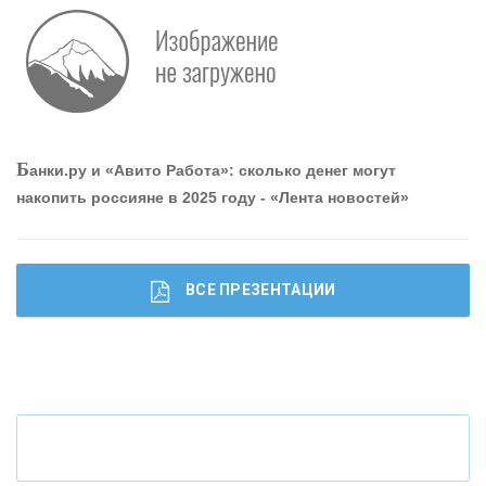
Р
абота мечты. Что банки делают для того, чтобы
привлечь и удержать персонал - «Интервью»
О
шибки при покупке подержанного авто
Б
анки.ру и «Авито Работа»: сколько денег могут
накопить россияне в 2025 году - «Лента новостей»
ВСЕ ПРЕЗЕНТАЦИИ
Ч
то будет с наличными деньгами при цифровом
рубле