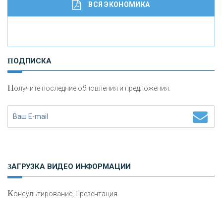
ВСЯ ЭКОНОМИКА
И
нвестиционные золотые монеты как средство
ПОДПИСКА
сохранения и увеличения капитала
П
олучите последние обновления и предложения.
Н
етворкинг для предпринимателей
ЗАГРУЗКА ВИДЕО ИНФОРМАЦИИ
К
онсультирование, Презентация