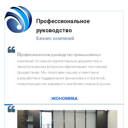
-- Лучшее, что можно сделать с хорошим советом, это пропустить его
мимо ушей. Он никогда не бывает полезен никому, кроме того, кто его
«РОСЕВРОБАНК»
дал.
Профессиональное
-- Люблю давать советы и очень не люблю, когда их дают мне.
руководство
«ПРЕСС-СЛУЖБА ВТБ24»
Бизнес компаний
«АВТОГРАДБАНК»
П
рофессиональное руководство промышленных
К
компаний по новым нормативным документам и
ак Система быстрых платежей за пять лет
«ПРОМРЕГИОНБАНК»
технологическим вопросам обеспечивает постоянное
изменила финансовый рынок - «Интервью»
процветание. Мы помогаем нашим клиентам в
разработке и поддержании финансовых стратегий,
ОНАС
позволяющих им завоевать все более сложный рынок.
ЭКОНОМИКА
КОНТАКТЫ