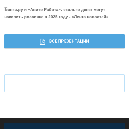
шибки при покупке подержанного авто
Б
анки.ру и «Авито Работа»: сколько денег могут
накопить россияне в 2025 году - «Лента новостей»
ВСЕ ПРЕЗЕНТАЦИИ
Ч
то будет с наличными деньгами при цифровом
рубле