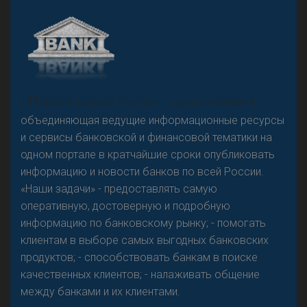
А
двокат it
Р
езкого разворота на рынке автокредитов не
«Н
овости Банков России» – группа компаний,
предвидится - «Интервью»
объединяющая ведущие информационные ресурсы
и сервисы банковской и финансовой тематики на
одном портале в кратчайшие сроки опубликовать
информацию и новости банков по всей России.
«Наши задачи» - предоставлять самую
оперативную, достоверную и подробную
информацию по банковскому рынку; - помогать
клиентам в выборе самых выгодных банковских
продуктов; - способствовать банкам в поиске
качественных клиентов; - налаживать общение
между банками и их клиентами.