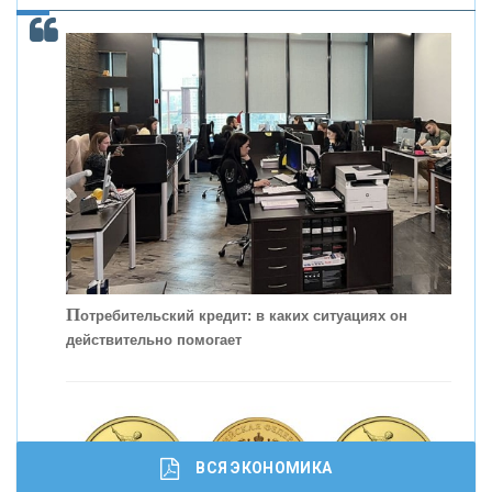
С
корость - один из главных трендов в
кредитовании бизнеса - «Интервью»
П
отребительский кредит: в каких ситуациях он
действительно помогает
ВСЯ ЭКОНОМИКА