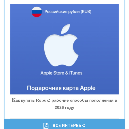
«НОВИКОМБАНК»
«СМП БАНК»
«ВНЕШПРОМБАНК»
«БАНК ЮГРА»
«БАНК ГЛОБЭКС»
«СОВКОМБАНК»
К
ак купить Robux: рабочие способы пополнения в
2026 году
«ТРАСТ»
«ГАЗПРОМБАНК»
ВСЕ ИНТЕРВЬЮ