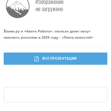
Р
абота мечты. Что банки делают для того, чтобы
привлечь и удержать персонал - «Интервью»
О
шибки при покупке подержанного авто
Б
анки.ру и «Авито Работа»: сколько денег могут
накопить россияне в 2025 году - «Лента новостей»
ВСЕ ПРЕЗЕНТАЦИИ
Ч
то будет с наличными деньгами при цифровом
рубле