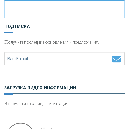
И
нвестиционные золотые монеты как средство
ПОДПИСКА
сохранения и увеличения капитала
П
олучите последние обновления и предложения.
Н
етворкинг для предпринимателей
ЗАГРУЗКА ВИДЕО ИНФОРМАЦИИ
К
онсультирование, Презентация