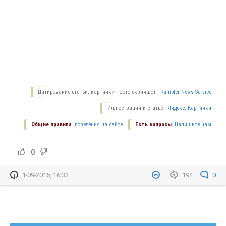
Цитирование статьи, картинки - фото скриншот -
Rambler News Service.
Иллюстрация к статье -
Яндекс. Картинки.
Общие правила
поведения на сайте.
Есть вопросы.
Напишите нам.
0
1-09-2015, 16:33
194
0