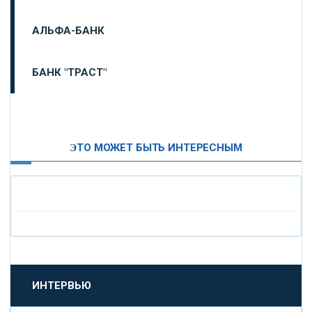
АЛЬФА-БАНК
БАНК "ТРАСТ"
ВТБ24
ЭТО МОЖЕТ БЫТЬ ИНТЕРЕСНЫМ
«МОСКОВСКИЙ ИНДУСТРИАЛЬНЫЙ БАНК»
«ПАО МОСОБЛБАНК»
«БАНК САНКТ-ПЕТЕРБУРГ»
«ПРОМСВЯЗЬБАНК»
ИНТЕРВЬЮ