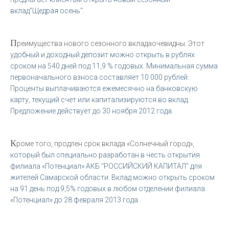
вклад
"Щедрая осень".
П
реимущества нового сезонного вкладаочевидны. Этот
удобный и доходный депозит можно открыть в рублях
сроком на 540 дней под 11,9 % годовых. Минимальная сумма
первоначаль­но­го взноса составляет 10 000 рублей.
Проценты выплачиваются ежемесячно на банковскую
карту, текущий счет или капитализи­ру­ют­ся во вклад.
Предложение действует до 30 ноября 2012 года.
К
роме того, продлен срок вклада «Солнечный город»,
который был специально разработан в честь открытия
филиала «Потенциал» АКБ "РОССИЙСКИЙ КАПИТАЛ" для
жителей Самарской области. Вклад можно открыть сроком
на 91 день под 9,5% годовых в любом отделении филиала
«Потенциал» до 28 февраля 2013 года.