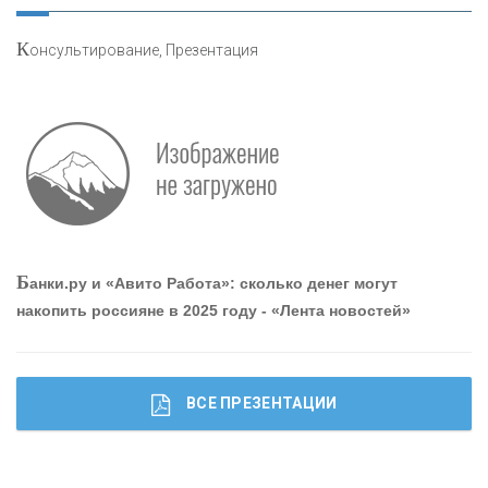
К
онсультирование, Презентация
О
шибки при покупке подержанного авто
Р
абота мечты. Что банки делают для того, чтобы
Б
анки.ру и «Авито Работа»: сколько денег могут
привлечь и удержать персонал - «Интервью»
накопить россияне в 2025 году - «Лента новостей»
ВСЕ ПРЕЗЕНТАЦИИ