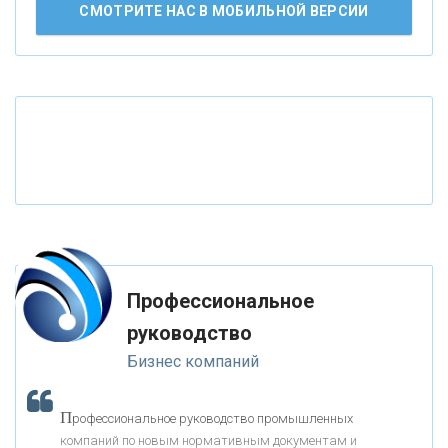
АО «КРЕДИТ ЕВРОПА БАНК»
СМОТРИТЕ НАС В МОБИЛЬНОЙ ВЕРСИИ
«ТАТФОНДБАНК»
«РОССИЙСКИЙ КАПИТАЛ»
«НАЦИОНАЛЬНЫЙ КЛИРИНГОВЫЙ ЦЕНТР»
«ФК ОТКРЫТИЕ»
Профессиональное
«ЗАПСИБКОМБАНК»
руководство
Бизнес компаний
«РОСЕВРОБАНК»
П
рофессиональное руководство промышленных
«ПРЕСС-СЛУЖБА ВТБ24»
компаний по новым нормативным документам и