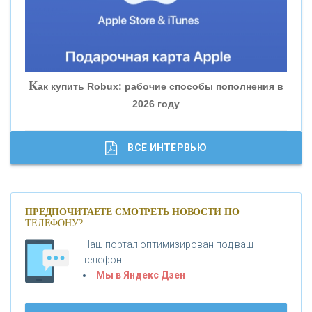
«БАНК ГЛОБЭКС»
«СОВКОМБАНК»
К
ак купить Robux: рабочие способы пополнения в
2026 году
«ТРАСТ»
«ГАЗПРОМБАНК»
ВСЕ ИНТЕРВЬЮ
«МОСКОВСКИЙ КРЕДИТНЫЙ БАНК»
ПРЕДПОЧИТАЕТЕ СМОТРЕТЬ НОВОСТИ ПО
ТЕЛЕФОНУ?
«АБСОЛЮТ БАНК»
Наш портал оптимизирован под ваш
телефон.
Б
«БАНК ВОЗРОЖДЕНИЕ»
анки.ру обновил логотип впервые за 19 лет -
Мы в Яндекс Дзен
«Лента новостей»