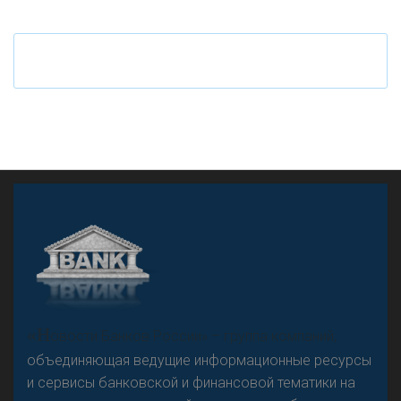
Ч
то будет с наличными деньгами при цифровом
рубле
А
двокат it
«Н
овости Банков России» – группа компаний,
объединяющая ведущие информационные ресурсы
и сервисы банковской и финансовой тематики на