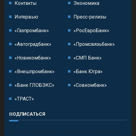
Контакты
Экономика
Интервью
Пресс-релизы
«Газпромбанк»
«РосЕвроБанк»
«Автоградбанк»
«Промсвязьбанк»
«Новикомбанк»
«СМП Банк»
«Внешпромбанк»
«Банк Югра»
«Банк ГЛОБЭКС»
«Совкомбанк»
«ТРАСТ»
ПОДПИСАТЬСЯ
П
олучить последние обновления и предложения.