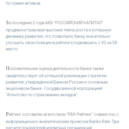
по сумме активов.
З
а последние 2 года АКБ "РОССИЙСКИЙ КАПИТАЛ"
продемонстрировал высокие темпы роста и успешную
динамику развития, что позволило банку значительно
улучшить свои позиции в рейтинге,поднявшись с 92 на 58
место.
П
оложительная оценка деятельности банка также
свидетельствует об успешной реализации стратегии
развития, утвержденной Банком России и основным
акционером банка - Государсвенной корпорацией
"Агентство по страхованию вкладов".
Р
ейтинг составлен агентством "РБК.Рейтинг" совместно с
информационно-аналитическим проектом Banks-Rate. При
расчете показателей кредитных организаций