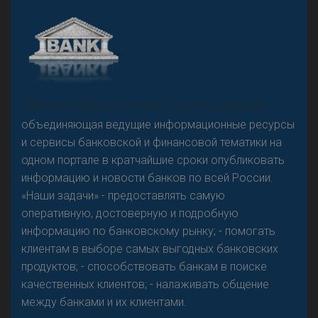
А
двокат it
Р
езкого разворота на рынке автокредитов не
«Н
овости Банков России» – группа компаний,
предвидится - «Интервью»
объединяющая ведущие информационные ресурсы
и сервисы банковской и финансовой тематики на
одном портале в кратчайшие сроки опубликовать
информацию и новости банков по всей России.
«Наши задачи» - предоставлять самую
оперативную, достоверную и подробную
информацию по банковскому рынку; - помогать
клиентам в выборе самых выгодных банковских
продуктов; - способствовать банкам в поиске
качественных клиентов; - налаживать общение
между банками и их клиентами.