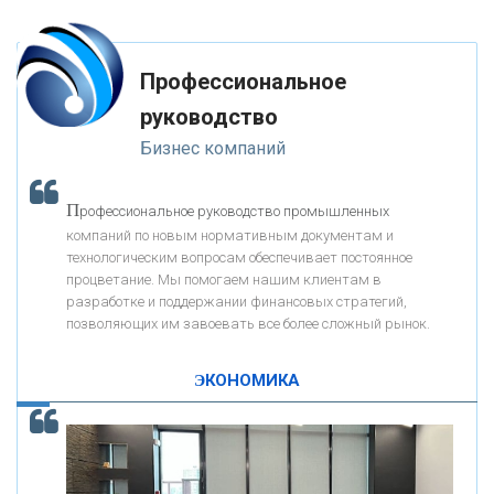
-- Лучшее, что можно сделать с хорошим советом, это пропустить его
мимо ушей. Он никогда не бывает полезен никому, кроме того, кто его
«РОСЕВРОБАНК»
дал.
Профессиональное
-- Люблю давать советы и очень не люблю, когда их дают мне.
руководство
«ПРЕСС-СЛУЖБА ВТБ24»
Бизнес компаний
«АВТОГРАДБАНК»
П
рофессиональное руководство промышленных
К
компаний по новым нормативным документам и
ак Система быстрых платежей за пять лет
«ПРОМРЕГИОНБАНК»
технологическим вопросам обеспечивает постоянное
изменила финансовый рынок - «Интервью»
процветание. Мы помогаем нашим клиентам в
разработке и поддержании финансовых стратегий,
ОНАС
позволяющих им завоевать все более сложный рынок.
ЭКОНОМИКА
КОНТАКТЫ