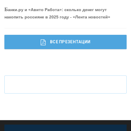
шибки при покупке подержанного авто
Б
анки.ру и «Авито Работа»: сколько денег могут
накопить россияне в 2025 году - «Лента новостей»
ВСЕ ПРЕЗЕНТАЦИИ
Ч
то будет с наличными деньгами при цифровом
рубле