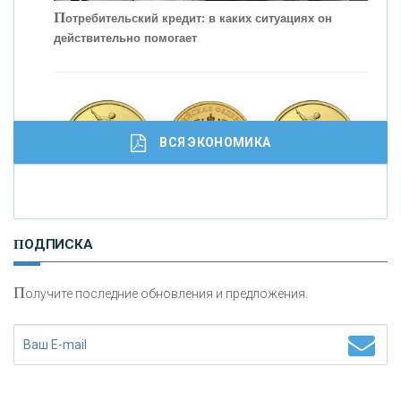
кредитовании бизнеса - «Интервью»
П
отребительский кредит: в каких ситуациях он
действительно помогает
ВСЯ ЭКОНОМИКА
И
нвестиционные золотые монеты как средство
ПОДПИСКА
сохранения и увеличения капитала
П
олучите последние обновления и предложения.