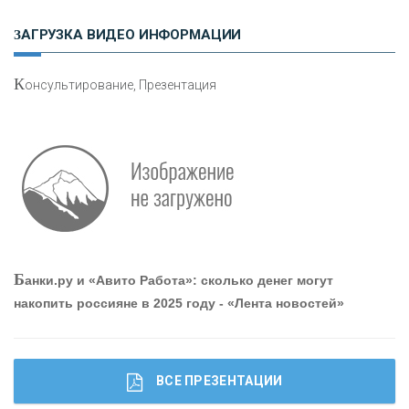
Н
етворкинг для предпринимателей
ЗАГРУЗКА ВИДЕО ИНФОРМАЦИИ
К
онсультирование, Презентация
Р
абота мечты. Что банки делают для того, чтобы
привлечь и удержать персонал - «Интервью»
О
шибки при покупке подержанного авто
Б
анки.ру и «Авито Работа»: сколько денег могут
накопить россияне в 2025 году - «Лента новостей»
ВСЕ ПРЕЗЕНТАЦИИ