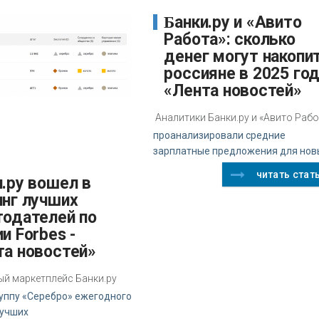
Банки.ру и «Авито
Работа»: сколько
денег могут накопи
россияне в 2025 год
«Лента новостей»
Аналитики Банки.ру и «Авито Раб
проанализировали средние
зарплатные предложения для нов
читать стат
инг лучших
тодателей по
и Forbes -
та новостей»
й маркетплейс Банки.ру
руппу «Серебро» ежегодного
лучших