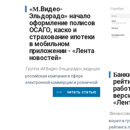
«М.Видео-
Эльдорадо» начало
оформление полисов
ОСАГО, каско и
страхование ипотеки
в мобильном
приложении - «Лента
новостей»
Группа «М.Видео-Эльдорадо», ведущая
Банки.ру вошел в
российская компания в сфере
рейт
электронной коммерции и розничной
рабо
читать статью
верси
«Лен
Финансовы
вошел в г
рейтинга 