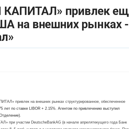
 КАПИТАЛ» привлек ещ
ША на внешних рынках -
ал»
АЛ» привлек на внешних рынках структурированное, обеспеченное
75 лет по ставке
LIBOR
+ 2.15%. Агентом по привлечению выступил
Отделение).
АЛ» при участии
Deutsche
Bank
AG
(в начале апреля
текущего года Банк