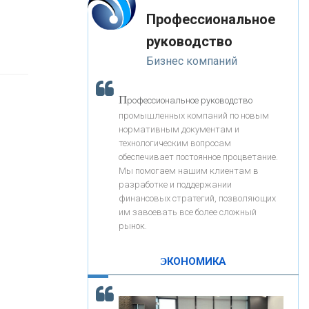
«Интервью»
-- Лучшее, что можно сделать с хорошим советом, это
«ЗАПСИБКОМБАНК»
Профессиональное
пропустить его мимо ушей. Он никогда не бывает
полезен никому, кроме того, кто его дал.
руководство
-- Люблю давать советы и очень не люблю, когда их
«РОСЕВРОБАНК»
Бизнес компаний
дают мне.
«ПРЕСС-СЛУЖБА ВТБ24»
П
рофессиональное руководство
промышленных компаний по новым
нормативным документам и
«АВТОГРАДБАНК»
технологическим вопросам
обеспечивает постоянное процветание.
Мы помогаем нашим клиентам в
«ПРОМРЕГИОНБАНК»
разработке и поддержании
финансовых стратегий, позволяющих
им завоевать все более сложный
С
корость - один из главных трендов в
ОНАС
рынок.
кредитовании бизнеса - «Интервью»
КОНТАКТЫ
ЭКОНОМИКА