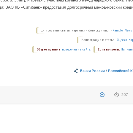
рок 8. 5 лет
), и третья с участием крупного международного банка. Пе
да: ЗАО КБ «Ситибанк» предоставил долгоcрочный межбанковский кред
Цитирование статьи, картинки - фото скриншот -
Rambler News 
Иллюстрация к статье -
Яндекс. Ка
Общие правила
поведения на сайте.
Есть вопросы.
Напиши
Банки России
/
Российский К
207