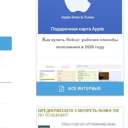
«ВНЕШПРОМБАНК»
«БАНК ЮГРА»
К
ак купить Robux: рабочие способы
«БАНК ГЛОБЭКС»
пополнения в 2026 году
«СОВКОМБАНК»
«ТРАСТ»
ВСЕ ИНТЕРВЬЮ
«ГАЗПРОМБАНК»
Б
анки.ру обновил логотип впервые за
«МОСКОВСКИЙ КРЕДИТНЫЙ
ПРЕДПОЧИТАЕТЕ СМОТРЕТЬ НОВОСТИ
19 лет - «Лента новостей»
ПО ТЕЛЕФОНУ?
БАНК»
Наш портал оптимизирован