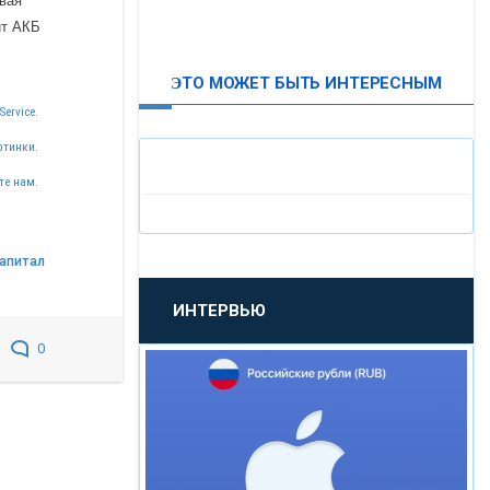
рвая
ит АКБ
ВТБ24
ЭТО МОЖЕТ БЫТЬ ИНТЕРЕСНЫМ
«МОСКОВСКИЙ
Service.
ИНДУСТРИАЛЬНЫЙ БАНК»
ртинки.
те нам.
«ПАО МОСОБЛБАНК»
«БАНК САНКТ-ПЕТЕРБУРГ»
апитал
ИНТЕРВЬЮ
«ПРОМСВЯЗЬБАНК»
0
«НОВИКОМБАНК»
«СМП БАНК»